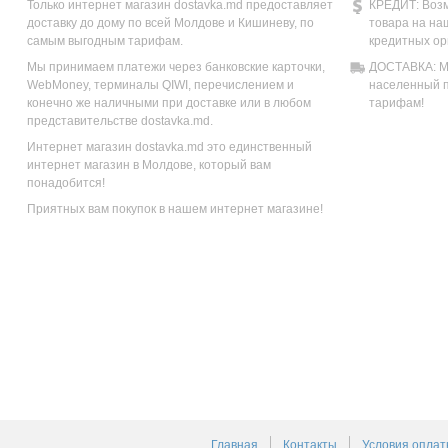
Только интернет магазин dostavka.md предоставляет
КРЕДИТ: Возм
доставку до дому по всей Молдове и Кишиневу, по
товара на на
самым выгодным тарифам.
кредитных ор
Мы принимаем платежи через банковские карточки,
ДОСТАВКА: Мы
WebMoney, терминалы QIWI, перечислением и
населенный п
конечно же наличными при доставке или в любом
тарифам!
представительстве dostavka.md.
Интернет магазин dostavka.md это единственный
интернет магазин в Молдове, который вам
понадобится!
Приятных вам покупок в нашем интернет магазине!
Главная
Контакты
Условия оплат