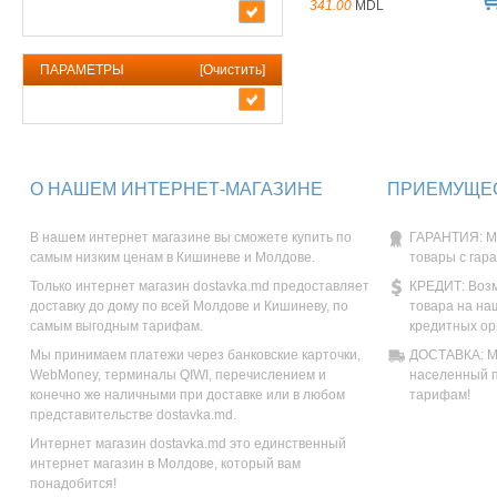
341.00
MDL
ПАРАМЕТРЫ
[
Очистить
]
О НАШЕМ ИНТЕРНЕТ-МАГАЗИНЕ
ПРИЕМУЩЕС
В нашем интернет магазине вы сможете купить по
ГАРАНТИЯ: М
самым низким ценам в Кишиневе и Молдове.
товары с гар
Только интернет магазин dostavka.md предоставляет
КРЕДИТ: Возм
доставку до дому по всей Молдове и Кишиневу, по
товара на на
самым выгодным тарифам.
кредитных ор
Мы принимаем платежи через банковские карточки,
ДОСТАВКА: Мы
WebMoney, терминалы QIWI, перечислением и
населенный п
конечно же наличными при доставке или в любом
тарифам!
представительстве dostavka.md.
Интернет магазин dostavka.md это единственный
интернет магазин в Молдове, который вам
понадобится!