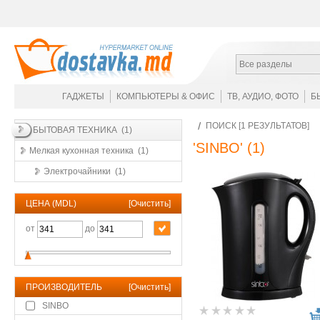
Все разделы
ГАДЖЕТЫ
КОМПЬЮТЕРЫ & ОФИС
ТВ, АУДИО, ФОТО
Б
ПОИСК [1 РЕЗУЛЬТАТОВ]
БЫТОВАЯ ТЕХНИКА (1)
'SINBO'
(1)
Мелкая кухонная техника (1)
Электрочайники (1)
ЦЕНА (MDL)
[
Очистить
]
от
до
ПРОИЗВОДИТЕЛЬ
[
Очистить
]
SINBO