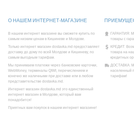
О НАШЕМ ИНТЕРНЕТ-МАГАЗИНЕ
ПРИЕМУЩЕС
В нашем интернет магазине вы сможете купить по
ГАРАНТИЯ: М
самым низким ценам в Кишиневе и Молдове.
товары с гар
Только интернет магазин dostavka.md предоставляет
КРЕДИТ: Возм
доставку до дому по всей Молдове и Кишиневу, по
товара на на
самым выгодным тарифам.
кредитных ор
Мы принимаем платежи через банковские карточки,
ДОСТАВКА: Мы
WebMoney, терминалы QIWI, перечислением и
населенный п
конечно же наличными при доставке или в любом
тарифам!
представительстве dostavka.md.
Интернет магазин dostavka.md это единственный
интернет магазин в Молдове, который вам
понадобится!
Приятных вам покупок в нашем интернет магазине!