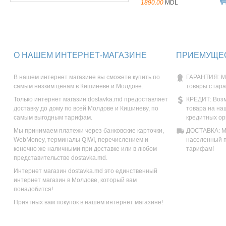
1890.00
MDL
О НАШЕМ ИНТЕРНЕТ-МАГАЗИНЕ
ПРИЕМУЩЕС
В нашем интернет магазине вы сможете купить по
ГАРАНТИЯ: М
самым низким ценам в Кишиневе и Молдове.
товары с гар
Только интернет магазин dostavka.md предоставляет
КРЕДИТ: Возм
доставку до дому по всей Молдове и Кишиневу, по
товара на на
самым выгодным тарифам.
кредитных ор
Мы принимаем платежи через банковские карточки,
ДОСТАВКА: Мы
WebMoney, терминалы QIWI, перечислением и
населенный п
конечно же наличными при доставке или в любом
тарифам!
представительстве dostavka.md.
Интернет магазин dostavka.md это единственный
интернет магазин в Молдове, который вам
понадобится!
Приятных вам покупок в нашем интернет магазине!