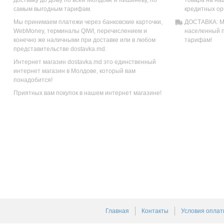
доставку до дому по всей Молдове и Кишиневу, по
товара на на
самым выгодным тарифам.
кредитных ор
Мы принимаем платежи через банковские карточки,
ДОСТАВКА: Мы
WebMoney, терминалы QIWI, перечислением и
населенный п
конечно же наличными при доставке или в любом
тарифам!
представительстве dostavka.md.
Интернет магазин dostavka.md это единственный
интернет магазин в Молдове, который вам
понадобится!
Приятных вам покупок в нашем интернет магазине!
Главная
Контакты
Условия оплат