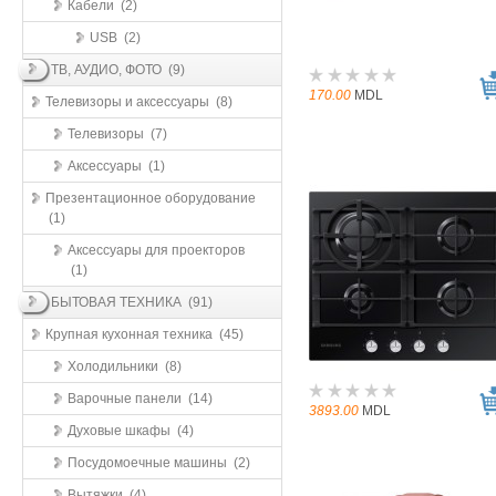
Кабели (2)
USB (2)
ТВ, АУДИО, ФОТО (9)
170.00
MDL
Телевизоры и аксессуары (8)
Телевизоры (7)
Аксессуары (1)
Презентационное оборудование
(1)
Аксессуары для проекторов
(1)
БЫТОВАЯ ТЕХНИКА (91)
Крупная кухонная техника (45)
Холодильники (8)
Варочные панели (14)
3893.00
MDL
Духовые шкафы (4)
Посудомоечные машины (2)
Вытяжки (4)