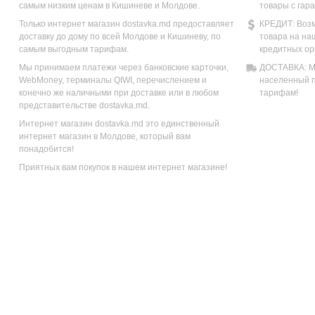
самым низким ценам в Кишиневе и Молдове.
товары с гар
Только интернет магазин dostavka.md предоставляет
КРЕДИТ: Возм
доставку до дому по всей Молдове и Кишиневу, по
товара на на
самым выгодным тарифам.
кредитных ор
Мы принимаем платежи через банковские карточки,
ДОСТАВКА: Мы
WebMoney, терминалы QIWI, перечислением и
населенный п
конечно же наличными при доставке или в любом
тарифам!
представительстве dostavka.md.
Интернет магазин dostavka.md это единственный
интернет магазин в Молдове, который вам
понадобится!
Приятных вам покупок в нашем интернет магазине!