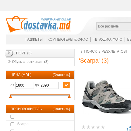
Все разделы
ГАДЖЕТЫ
КОМПЬЮТЕРЫ & ОФИС
ТВ, АУДИО, ФОТО
Б
ПОИСК [3 РЕЗУЛЬТАТОВ]
СПОРТ (3)
'Scarpa'
(3)
Обувь спортивная (3)
ЦЕНА (MDL)
[
Очистить
]
от
до
ПРОИЗВОДИТЕЛЬ
[
Очистить
]
Scarpa