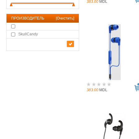
383.00
MDL
ПРОИЗВОДИТЕЛЬ
[
Очистить
]
SkullCandy
383.00
MDL