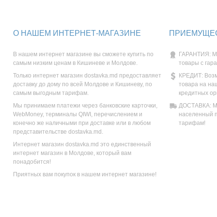
О НАШЕМ ИНТЕРНЕТ-МАГАЗИНЕ
ПРИЕМУЩЕС
В нашем интернет магазине вы сможете купить по
ГАРАНТИЯ: М
самым низким ценам в Кишиневе и Молдове.
товары с гар
Только интернет магазин dostavka.md предоставляет
КРЕДИТ: Возм
доставку до дому по всей Молдове и Кишиневу, по
товара на на
самым выгодным тарифам.
кредитных ор
Мы принимаем платежи через банковские карточки,
ДОСТАВКА: Мы
WebMoney, терминалы QIWI, перечислением и
населенный п
конечно же наличными при доставке или в любом
тарифам!
представительстве dostavka.md.
Интернет магазин dostavka.md это единственный
интернет магазин в Молдове, который вам
понадобится!
Приятных вам покупок в нашем интернет магазине!