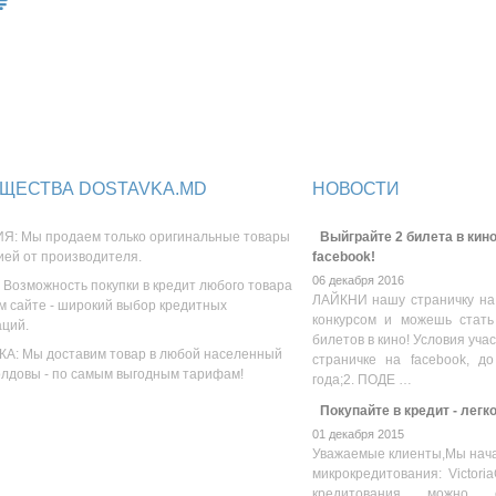
ЩЕСТВА DOSTAVKA.MD
НОВОСТИ
Я: Мы продаем только оригинальные товары
Выйграйте 2 билета в кино
ией от производителя.
facebook!
06 декабря 2016
 Возможность покупки в кредит любого товара
ЛАЙКНИ нашу страничку на
м сайте - широкий выбор кредитных
конкурсом и можешь стать
аций.
билетов в кино! Условия уча
А: Мы доставим товар в любой населенный
страничке на facebook, до
олдовы - по самым выгодным тарифам!
года;2. ПОДЕ …
Покупайте в кредит - легк
01 декабря 2015
Уважаемые клиенты,Мы нача
микрокредитования: Victoria
кредитования можно оз