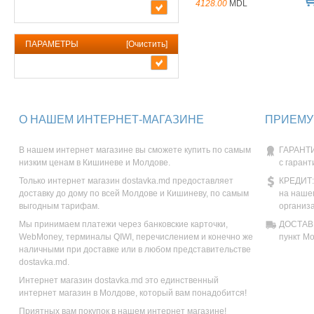
4128.00
MDL
ПАРАМЕТРЫ
[
Очистить
]
О НАШЕМ ИНТЕРНЕТ-МАГАЗИНЕ
ПРИЕМУ
В нашем интернет магазине вы сможете купить по самым
ГАРАНТИ
низким ценам в Кишиневе и Молдове.
с гарант
Только интернет магазин dostavka.md предоставляет
КРЕДИТ:
доставку до дому по всей Молдове и Кишиневу, по самым
на наше
выгодным тарифам.
организ
Мы принимаем платежи через банковские карточки,
ДОСТАВК
WebMoney, терминалы QIWI, перечислением и конечно же
пункт М
наличными при доставке или в любом представительстве
dostavka.md.
Интернет магазин dostavka.md это единственный
интернет магазин в Молдове, который вам понадобится!
Приятных вам покупок в нашем интернет магазине!