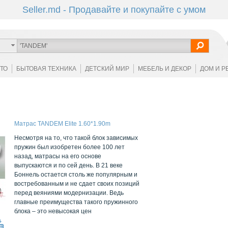
Seller.md - Продавайте и покупайте с умом
ОТО
БЫТОВАЯ ТЕХНИКА
ДЕТСКИЙ МИР
МЕБЕЛЬ И ДЕКОР
ДОМ И Р
Матрас TANDEM Elite 1.60*1.90m
Несмотря на то, что такой блок зависимых
пружин был изобретен более 100 лет
назад, матрасы на его основе
выпускаются и по сей день. В 21 веке
Боннель остается столь же популярным и
востребованным и не сдает своих позиций
перед веяниями модернизации. Ведь
главные преимущества такого пружинного
блока – это невысокая цен