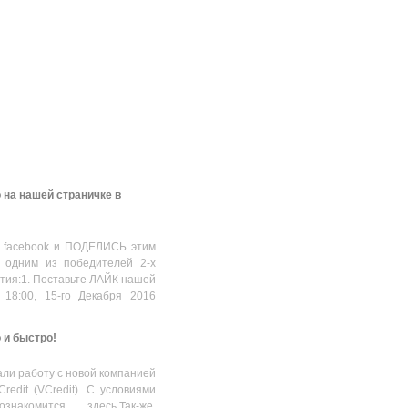
 на нашей страничке в
 facebook и ПОДЕЛИСЬ этим
 одним из победителей 2-х
стия:1. Поставьте ЛАЙК нашей
 18:00, 15-го Декабря 2016
о и быстро!
ли работу с новой компанией
Credit (VCredit). С условиями
накомится здесь.Так-же,