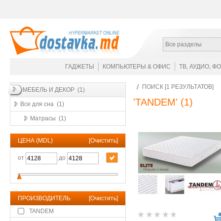
Все разделы
ГАДЖЕТЫ
КОМПЬЮТЕРЫ & ОФИС
ТВ, АУДИО, Ф
ПОИСК [1 РЕЗУЛЬТАТОВ]
МЕБЕЛЬ И ДЕКОР (1)
'TANDEM'
(1)
Все для сна (1)
Матрасы (1)
ЦЕНА (MDL)
[
Очистить
]
от
до
ПРОИЗВОДИТЕЛЬ
[
Очистить
]
TANDEM