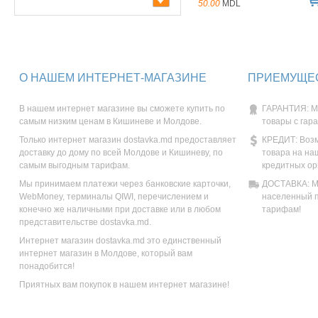
50.00
MDL
О НАШЕМ ИНТЕРНЕТ-МАГАЗИНЕ
ПРИЕМУЩЕС
В нашем интернет магазине вы сможете купить по
ГАРАНТИЯ: М
самым низким ценам в Кишиневе и Молдове.
товары с гар
Только интернет магазин dostavka.md предоставляет
КРЕДИТ: Возм
доставку до дому по всей Молдове и Кишиневу, по
товара на на
самым выгодным тарифам.
кредитных ор
Мы принимаем платежи через банковские карточки,
ДОСТАВКА: Мы
WebMoney, терминалы QIWI, перечислением и
населенный п
конечно же наличными при доставке или в любом
тарифам!
представительстве dostavka.md.
Интернет магазин dostavka.md это единственный
интернет магазин в Молдове, который вам
понадобится!
Приятных вам покупок в нашем интернет магазине!