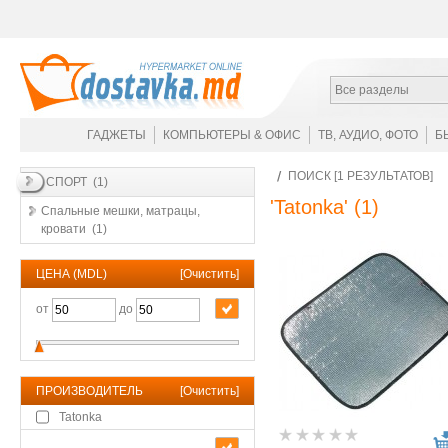
Все разделы
ГАДЖЕТЫ
КОМПЬЮТЕРЫ & ОФИС
ТВ, АУДИО, ФОТО
Б
ПОИСК [1 РЕЗУЛЬТАТОВ]
СПОРТ (1)
'Tatonka'
(1)
Спальные мешки, матрацы,
кровати (1)
ЦЕНА (MDL)
[
Очистить
]
от
до
ПРОИЗВОДИТЕЛЬ
[
Очистить
]
Tatonka