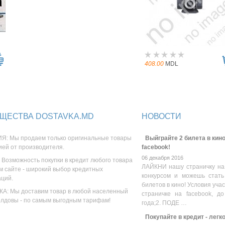
408.00
MDL
ЩЕСТВА DOSTAVKA.MD
НОВОСТИ
Я: Мы продаем только оригинальные товары
Выйграйте 2 билета в кино
ией от производителя.
facebook!
06 декабря 2016
 Возможность покупки в кредит любого товара
ЛАЙКНИ нашу страничку на
м сайте - широкий выбор кредитных
конкурсом и можешь стать
аций.
билетов в кино! Условия уча
А: Мы доставим товар в любой населенный
страничке на facebook, до
олдовы - по самым выгодным тарифам!
года;2. ПОДЕ …
Покупайте в кредит - легк