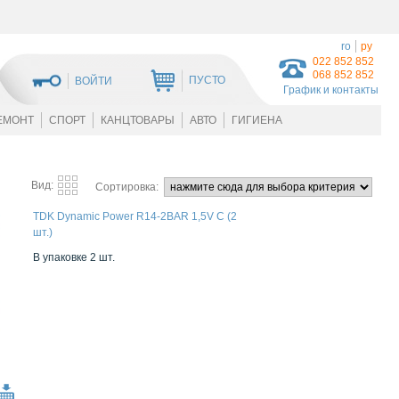
ro
ру
022 852 852
068 852 852
ПУСТО
ВОЙТИ
График и контакты
ЕМОНТ
СПОРТ
КАНЦТОВАРЫ
АВТО
ГИГИЕНА
Вид:
Сортировка:
TDK Dynamic Power R14-2BAR 1,5V C (2
шт.)
В упаковке 2 шт.