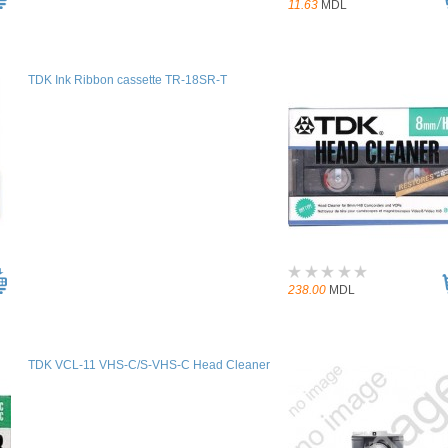
11.63
MDL
TDK Ink Ribbon cassette TR-18SR-T
238.00
MDL
TDK VCL-11 VHS-C/S-VHS-C Head Cleaner