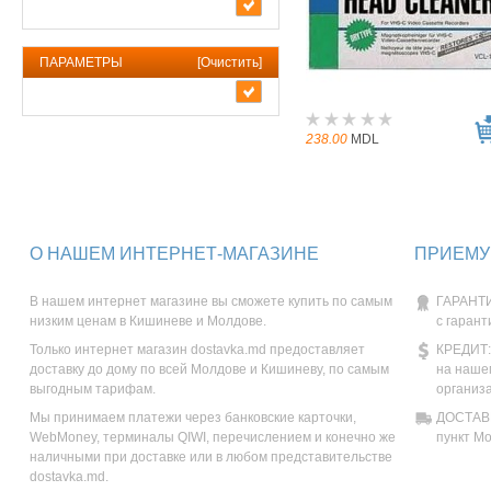
ПАРАМЕТРЫ
[
Очистить
]
238.00
MDL
О НАШЕМ ИНТЕРНЕТ-МАГАЗИНЕ
ПРИЕМУ
В нашем интернет магазине вы сможете купить по самым
ГАРАНТИ
низким ценам в Кишиневе и Молдове.
с гарант
Только интернет магазин dostavka.md предоставляет
КРЕДИТ:
доставку до дому по всей Молдове и Кишиневу, по самым
на наше
выгодным тарифам.
организ
Мы принимаем платежи через банковские карточки,
ДОСТАВК
WebMoney, терминалы QIWI, перечислением и конечно же
пункт М
наличными при доставке или в любом представительстве
dostavka.md.