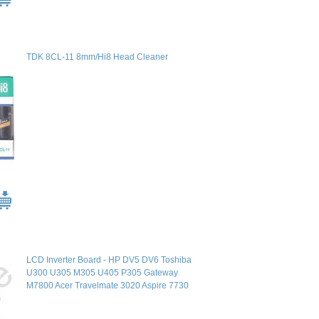
TDK 8CL-11 8mm/Hi8 Head Cleaner
LCD Inverter Board - HP DV5 DV6 Toshiba
U300 U305 M305 U405 P305 Gateway
M7800 Acer Travelmate 3020 Aspire 7730
(AS023216500 TDK-TBD485NR)