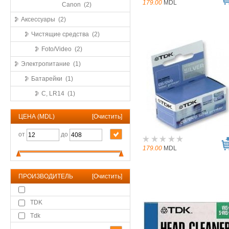
179.00
MDL
Canon (2)
Аксессуары (2)
Чистящие средства (2)
Foto/Video (2)
Электропитание (1)
Батарейки (1)
C, LR14 (1)
ЦЕНА (MDL)
[
Очистить
]
от
до
179.00
MDL
ПРОИЗВОДИТЕЛЬ
[
Очистить
]
TDK
Tdk