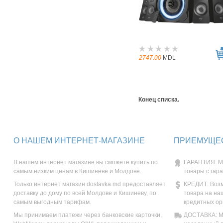
2747.00
MDL
Конец списка.
О НАШЕМ ИНТЕРНЕТ-МАГАЗИНЕ
ПРИЕМУЩЕС
В нашем интернет магазине вы сможете купить по
ГАРАНТИЯ: М
самым низким ценам в Кишиневе и Молдове.
товары с гар
Только интернет магазин dostavka.md предоставляет
КРЕДИТ: Возм
доставку до дому по всей Молдове и Кишиневу, по
товара на на
самым выгодным тарифам.
кредитных ор
Мы принимаем платежи через банковские карточки,
ДОСТАВКА: Мы