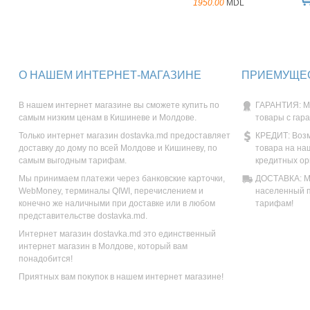
1950.00
MDL
О НАШЕМ ИНТЕРНЕТ-МАГАЗИНЕ
ПРИЕМУЩЕС
В нашем интернет магазине вы сможете купить по
ГАРАНТИЯ: М
самым низким ценам в Кишиневе и Молдове.
товары с гар
Только интернет магазин dostavka.md предоставляет
КРЕДИТ: Возм
доставку до дому по всей Молдове и Кишиневу, по
товара на на
самым выгодным тарифам.
кредитных ор
Мы принимаем платежи через банковские карточки,
ДОСТАВКА: Мы
WebMoney, терминалы QIWI, перечислением и
населенный п
конечно же наличными при доставке или в любом
тарифам!
представительстве dostavka.md.
Интернет магазин dostavka.md это единственный
интернет магазин в Молдове, который вам
понадобится!
Приятных вам покупок в нашем интернет магазине!