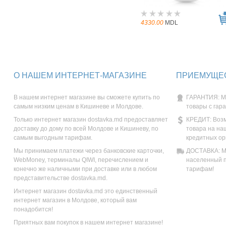
4330.00
MDL
О НАШЕМ ИНТЕРНЕТ-МАГАЗИНЕ
ПРИЕМУЩЕС
В нашем интернет магазине вы сможете купить по
ГАРАНТИЯ: М
самым низким ценам в Кишиневе и Молдове.
товары с гар
Только интернет магазин dostavka.md предоставляет
КРЕДИТ: Возм
доставку до дому по всей Молдове и Кишиневу, по
товара на на
самым выгодным тарифам.
кредитных ор
Мы принимаем платежи через банковские карточки,
ДОСТАВКА: Мы
WebMoney, терминалы QIWI, перечислением и
населенный п
конечно же наличными при доставке или в любом
тарифам!
представительстве dostavka.md.
Интернет магазин dostavka.md это единственный
интернет магазин в Молдове, который вам
понадобится!
Приятных вам покупок в нашем интернет магазине!