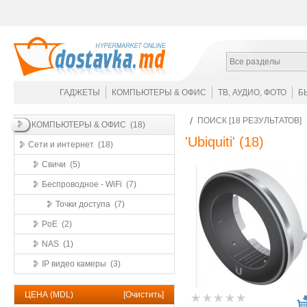
Все разделы
ГАДЖЕТЫ
КОМПЬЮТЕРЫ & ОФИС
ТВ, АУДИО, ФОТО
Б
ПОИСК [18 РЕЗУЛЬТАТОВ]
КОМПЬЮТЕРЫ & ОФИС (18)
'Ubiquiti'
(18)
Сети и интернет (18)
Свичи (5)
Беспроводное - WiFi (7)
Точки доступа (7)
PoE (2)
NAS (1)
IP видео камеры (3)
ЦЕНА (MDL)
[
Очистить
]