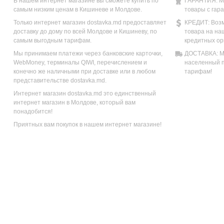
В нашем интернет магазине вы сможете купить по
ГАРАНТИЯ: М
самым низким ценам в Кишиневе и Молдове.
товары с гар
Только интернет магазин dostavka.md предоставляет
КРЕДИТ: Возм
доставку до дому по всей Молдове и Кишиневу, по
товара на на
самым выгодным тарифам.
кредитных ор
Мы принимаем платежи через банковские карточки,
ДОСТАВКА: Мы
WebMoney, терминалы QIWI, перечислением и
населенный п
конечно же наличными при доставке или в любом
тарифам!
представительстве dostavka.md.
Интернет магазин dostavka.md это единственный
интернет магазин в Молдове, который вам
понадобится!
Приятных вам покупок в нашем интернет магазине!