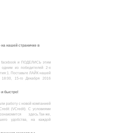
 на нашей страничке в
 facebook и ПОДЕЛИСЬ этим
 одним из победителей 2-х
стия:1. Поставьте ЛАЙК нашей
 18:00, 15-го Декабря 2016
о и быстро!
ли работу с новой компанией
Credit (VCredit). С условиями
накомится здесь.Так-же,
шего удобства, на каждой