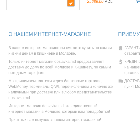
25686.00
MDL
О НАШЕМ ИНТЕРНЕТ-МАГАЗИНЕ
ПРИЕМУ
В нашем интернет магазине вы сможете купить по самым
ГАРАНТИ
низким ценам в Кишиневе и Молдове.
с гарант
Только интернет магазин dostavka.md предоставляет
КРЕДИТ:
доставку до дому по всей Молдове и Кишиневу, по самым
на наше
выгодным тарифам.
организ
Мы принимаем платежи через банковские карточки,
ДОСТАВК
WebMoney, терминалы QIWI, перечислением и конечно же
пункт М
наличными при доставке или в любом представительстве
dostavka.md.
Интернет магазин dostavka.md это единственный
интернет магазин в Молдове, который вам понадобится!
Приятных вам покупок в нашем интернет магазине!