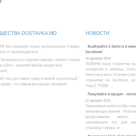
ЩЕСТВА DOSTAVKA.MD
НОВОСТИ
Я: Мы продаем только оригинальные товары
Выйграйте 2 билета в кино
ией от производителя.
facebook!
06 декабря 2016
 Возможность покупки в кредит любого товара
ЛАЙКНИ нашу страничку на
м сайте - широкий выбор кредитных
конкурсом и можешь стать
аций.
билетов в кино! Условия уча
А: Мы доставим товар в любой населенный
страничке на facebook, до
олдовы - по самым выгодным тарифам!
года;2. ПОДЕ …
Покупайте в кредит - легк
01 декабря 2015
Уважаемые клиенты,Мы нача
микрокредитования: Victoria
кредитования можно оз
напоминаем, что для ва
странице товара, м …