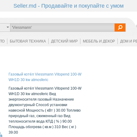
Seller.md - Продавайте и покупайте с умом
ОТО
БЫТОВАЯ ТЕХНИКА
ДЕТСКИЙ МИР
МЕБЕЛЬ И ДЕКОР
ДОМ И Р
Газовый котёл Viessmann Vitopend 100-W
WH1D 30 kw atmosferic
Газовый котёл Viessmann Vitopend 100-W
WH1D 30 kw atmosferic Вид
энергоносителя газовый Назначение
двухконтурный Способ установки
навесной Мощность ( кВт ) 30.00 Топливо
природный газ, сжиженный газ Вид
теплоносителя вода КПД ( % ) 90.00
Площадь обогрева ( кв.м ) 310 Вес ( кг )
39.00