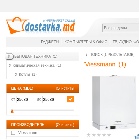
Все разделы
ГАДЖЕТЫ
КОМПЬЮТЕРЫ & ОФИС
ТВ, АУДИО, Ф
ПОИСК [1 РЕЗУЛЬТАТОВ]
БЫТОВАЯ ТЕХНИКА (1)
'Viessmann'
(1)
Климатическая техника (1)
Котлы (1)
ЦЕНА (MDL)
[
Очистить
]
от
до
ПРОИЗВОДИТЕЛЬ
[
Очистить
]
Viessmann