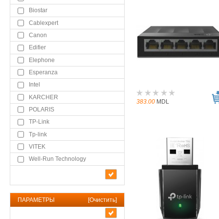
Biostar
Cablexpert
Canon
Edifier
Elephone
Esperanza
Intel
KARCHER
383.00
MDL
POLARIS
TP-Link
Tp-link
VITEK
Well-Run Technology
ПАРАМЕТРЫ
[
Очистить
]