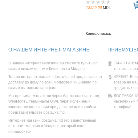
12529.00
MDL
Конец списка.
О НАШЕМ ИНТЕРНЕТ-МАГАЗИНЕ
ПРИЕМУЩЕС
В нашем интернет магазине вы сможете купить по
ГАРАНТИЯ: М
самым низким ценам в Кишиневе и Молдове.
товары с гар
Только интернет магазин dostavka.md предоставляет
КРЕДИТ: Возм
доставку до дому по всей Молдове и Кишиневу, по
товара на на
самым выгодным тарифам.
кредитных ор
Мы принимаем платежи через банковские карточки,
ДОСТАВКА: Мы
WebMoney, терминалы QIWI, перечислением и
населенный п
конечно же наличными при доставке или в любом
тарифам!
представительстве dostavka.md.
Интернет магазин dostavka.md это единственный
интернет магазин в Молдове, который вам
понадобится!