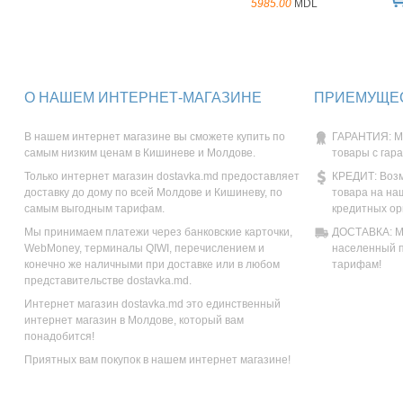
5985.00
MDL
О НАШЕМ ИНТЕРНЕТ-МАГАЗИНЕ
ПРИЕМУЩЕС
В нашем интернет магазине вы сможете купить по
ГАРАНТИЯ: М
самым низким ценам в Кишиневе и Молдове.
товары с гар
Только интернет магазин dostavka.md предоставляет
КРЕДИТ: Возм
доставку до дому по всей Молдове и Кишиневу, по
товара на на
самым выгодным тарифам.
кредитных ор
Мы принимаем платежи через банковские карточки,
ДОСТАВКА: Мы
WebMoney, терминалы QIWI, перечислением и
населенный п
конечно же наличными при доставке или в любом
тарифам!
представительстве dostavka.md.
Интернет магазин dostavka.md это единственный
интернет магазин в Молдове, который вам
понадобится!
Приятных вам покупок в нашем интернет магазине!