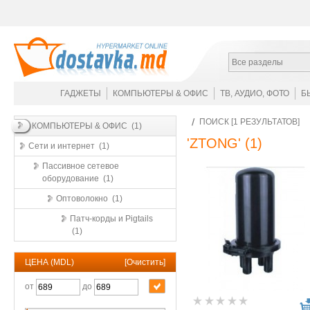
Все разделы
ГАДЖЕТЫ
КОМПЬЮТЕРЫ & ОФИС
ТВ, АУДИО, ФОТО
Б
ПОИСК [1 РЕЗУЛЬТАТОВ]
КОМПЬЮТЕРЫ & ОФИС (1)
'ZTONG'
(1)
Сети и интернет (1)
Пассивное сетевое
оборудование (1)
Оптоволокно (1)
Патч-корды и Pigtails
(1)
ЦЕНА (MDL)
[
Очистить
]
от
до