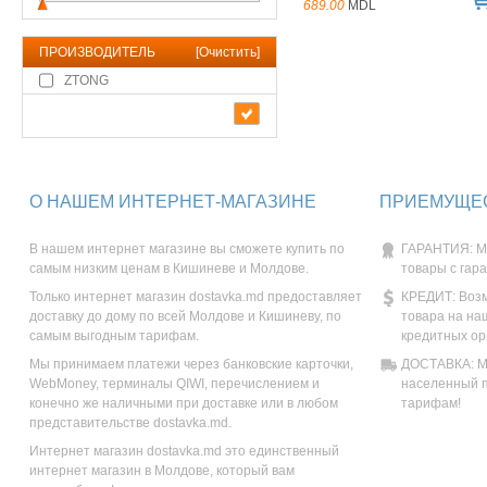
689.00
MDL
ПРОИЗВОДИТЕЛЬ
[
Очистить
]
ZTONG
О НАШЕМ ИНТЕРНЕТ-МАГАЗИНЕ
ПРИЕМУЩЕС
В нашем интернет магазине вы сможете купить по
ГАРАНТИЯ: М
самым низким ценам в Кишиневе и Молдове.
товары с гар
Только интернет магазин dostavka.md предоставляет
КРЕДИТ: Возм
доставку до дому по всей Молдове и Кишиневу, по
товара на на
самым выгодным тарифам.
кредитных ор
Мы принимаем платежи через банковские карточки,
ДОСТАВКА: Мы
WebMoney, терминалы QIWI, перечислением и
населенный п
конечно же наличными при доставке или в любом
тарифам!
представительстве dostavka.md.
Интернет магазин dostavka.md это единственный
интернет магазин в Молдове, который вам