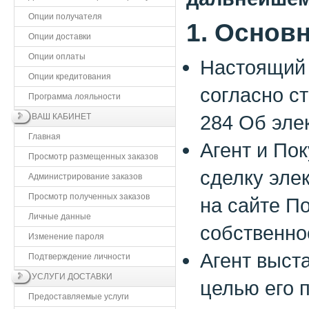
Опции получателя
1. Основ
Опции доставки
Опции оплаты
Настоящий 
Опции кредитования
согласно ст
Программа лояльности
284 Об эле
ВАШ КАБИНЕТ
Главная
Агент и По
Просмотр размещенных заказов
сделку эле
Администрирование заказов
Просмотр полученных заказов
на сайте П
Личные данные
собственно
Изменение пароля
Агент выст
Подтверждение личности
УСЛУГИ ДОСТАВКИ
целью его 
Предоставляемые услуги