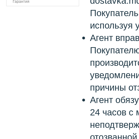
dostavka.m
Гарантия
Покупатель
используя 
Агент впра
Покупателю
производит
уведомлени
причины от
Агент обязу
24 часов с
неподтверж
отозванной