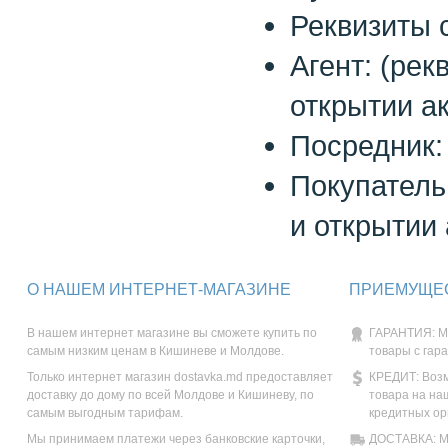
Реквизиты 
Агент: (ре
открытии ак
Посредник: 
Покупатель
и открытии 
О НАШЕМ ИНТЕРНЕТ-МАГАЗИНЕ
ПРИЕМУЩЕС
В нашем интернет магазине вы сможете купить по
ГАРАНТИЯ: М
самым низким ценам в Кишиневе и Молдове.
товары с гар
Только интернет магазин dostavka.md предоставляет
КРЕДИТ: Возм
доставку до дому по всей Молдове и Кишиневу, по
товара на на
самым выгодным тарифам.
кредитных ор
Мы принимаем платежи через банковские карточки,
ДОСТАВКА: Мы