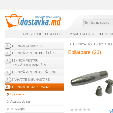
Tehnica uz casnic
GADGETURI
PC & OFFICE
TV, AUDIO & FOTO
TEHNICA 
TEHNICA UZ CASNIC
TEH
TEHNICĂ CLIMATICĂ
Epilatoare
(23)
TEHNICĂ PENTRU BUCĂTĂRIE
TEHNICĂ PENTRU
PREGĂTIREA MANCĂRII
TEHNICĂ PENTRU CURĂŢENIE
SĂNĂTATE ŞI BUNĂSTARE
TEHNICĂ DE UZ PERSONAL
Epilatoare
Aparate de ras
Триммеры