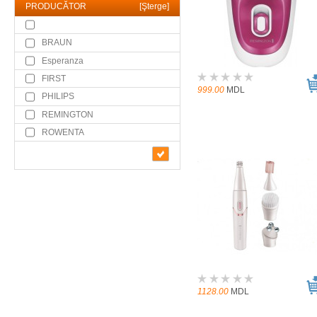
PRODUCĂTOR
[
Şterge
]
BRAUN
Esperanza
FIRST
999.00
MDL
PHILIPS
REMINGTON
ROWENTA
1128.00
MDL