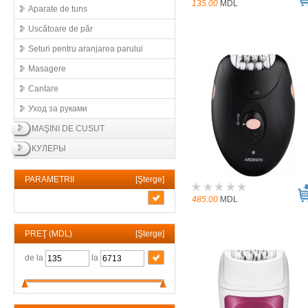
135.00
MDL
Aparate de tuns
Uscătoare de păr
Seturi pentru aranjarea parului
Masagere
Cantare
Уход за руками
MAŞINI DE CUSUT
КУЛЕРЫ
PARAMETRII
[
Şterge
]
485.00
MDL
PREŢ (MDL)
[
Şterge
]
de la
la