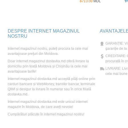
6713.00
MDL
DESPRE INTERNET MAGAZINUL
AVANTAJEL
NOSTRU
GARANȚIE: Vin
Internet magazinul nostru, puteți procura la cele mai
garanție de la
avantajoase prețuri din Moldova.
CREDITARE: Ori
Doar internet magazinul dostavka.md oferă livrare la
procurată în cr
domiciliu prin toată Moldova și Chișinău la cele mai
LIVRARE: Livră
avantajoase tarife!
cele mai bune t
Internet magazinul dostavka.md acceptă plăți online prin
carduri bancare și WebMoney, transfer bancar, terminale
QIWI și desigur la livrare în numerar sau în orice filială
dostavka.md.
Internet magazinul dostavka.md este unicul internet
magazin în Moldova, de care aveți nevoie!
Cumpărături plăcute în internet magazinul nostru!