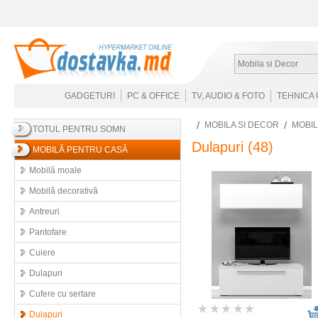
Mobila si Decor
GADGETURI
PC & OFFICE
TV, AUDIO & FOTO
TEHNICA 
MOBILA SI DECOR
MOBI
TOTUL PENTRU SOMN
Dulapuri
(48)
MOBILĂ PENTRU CASĂ
Mobilă moale
Mobilă decorativă
Antreuri
Pantofare
Cuiere
Dulapuri
Cufere cu sertare
Dulapuri