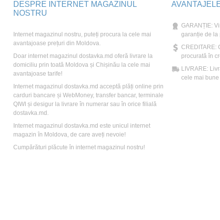
DESPRE INTERNET MAGAZINUL
AVANTAJEL
NOSTRU
GARANȚIE: Vin
Internet magazinul nostru, puteți procura la cele mai
garanție de la
avantajoase prețuri din Moldova.
CREDITARE: Ori
Doar internet magazinul dostavka.md oferă livrare la
procurată în cr
domiciliu prin toată Moldova și Chișinău la cele mai
LIVRARE: Livră
avantajoase tarife!
cele mai bune t
Internet magazinul dostavka.md acceptă plăți online prin
carduri bancare și WebMoney, transfer bancar, terminale
QIWI și desigur la livrare în numerar sau în orice filială
dostavka.md.
Internet magazinul dostavka.md este unicul internet
magazin în Moldova, de care aveți nevoie!
Cumpărături plăcute în internet magazinul nostru!