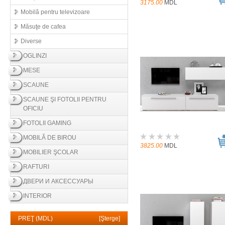
3175.00
MDL
Mobilă pentru televizoare
Măsuţe de cafea
Diverse
OGLINZI
MESE
SCAUNE
SCAUNE ŞI FOTOLII PENTRU
OFICIU
FOTOLII GAMING
MOBILĂ DE BIROU
3825.00
MDL
MOBILIER ŞCOLAR
RAFTURI
ДВЕРИ И АКСЕССУАРЫ
INTERIOR
PREŢ (MDL)
[
Şterge
]