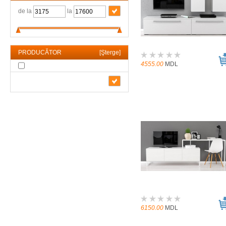
de la
la
PRODUCĂTOR
[
Şterge
]
4555.00
MDL
6150.00
MDL