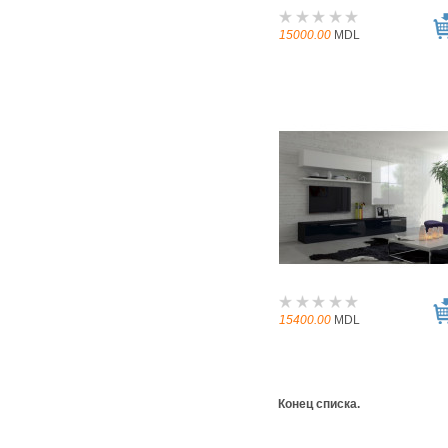
15000.00
MDL
15400.00
MDL
Конец списка.