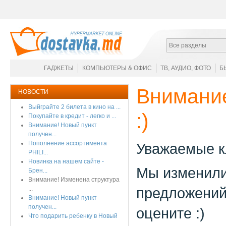
Все разделы
ГАДЖЕТЫ
КОМПЬЮТЕРЫ & ОФИС
ТВ, АУДИО, ФОТО
Б
Внимание
НОВОСТИ
Выйграйте 2 билета в кино на ...
:)
Покупайте в кредит - легко и ...
Внимание! Новый пункт
получен...
Пополнение ассортимента
Уважаемые к
PHILI...
Новинка на нашем сайте -
Мы изменили 
Брен...
Внимание! Изменена структура
предложений
...
Внимание! Новый пункт
получен...
оцените :)
Что подарить ребенку в Новый
...