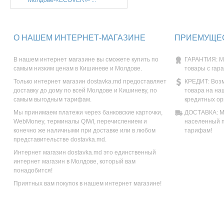
Молдове-«ECOVER»- ...
О НАШЕМ ИНТЕРНЕТ-МАГАЗИНЕ
ПРИЕМУЩЕС
В нашем интернет магазине вы сможете купить по
ГАРАНТИЯ: М
самым низким ценам в Кишиневе и Молдове.
товары с гар
Только интернет магазин dostavka.md предоставляет
КРЕДИТ: Возм
доставку до дому по всей Молдове и Кишиневу, по
товара на на
самым выгодным тарифам.
кредитных ор
Мы принимаем платежи через банковские карточки,
ДОСТАВКА: Мы
WebMoney, терминалы QIWI, перечислением и
населенный п
конечно же наличными при доставке или в любом
тарифам!
представительстве dostavka.md.
Интернет магазин dostavka.md это единственный
интернет магазин в Молдове, который вам
понадобится!
Приятных вам покупок в нашем интернет магазине!