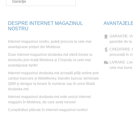
Garanţie
DESPRE INTERNET MAGAZINUL
AVANTAJEL
NOSTRU
GARANȚIE: Vin
Internet magazinul nostru, puteți procura la cele mai
garanție de la
avantajoase prețuri din Moldova.
CREDITARE: Ori
Doar internet magazinul dostavka.md oferă livrare la
procurată în cr
domiciliu prin toată Moldova și Chișinău la cele mai
LIVRARE: Livră
avantajoase tarife!
cele mai bune t
Internet magazinul dostavka.md acceptă plăți online prin
carduri bancare și WebMoney, transfer bancar, terminale
QIWI și desigur la livrare în numerar sau în orice filială
dostavka.md.
Internet magazinul dostavka.md este unicul internet
magazin în Moldova, de care aveți nevoie!
Cumpărături plăcute în internet magazinul nostru!