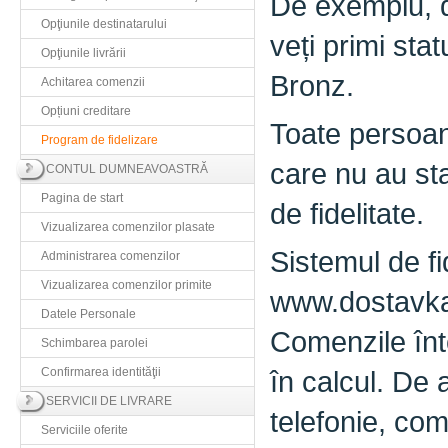
De exemplu, d
Opţiunile destinatarului
veți primi sta
Opţiunile livrării
Bronz.
Achitarea comenzii
Opțiuni creditare
Toate persoane
Program de fidelizare
care nu au st
CONTUL DUMNEAVOASTRĂ
Pagina de start
de fidelitate.
Vizualizarea comenzilor plasate
Sistemul de fi
Administrarea comenzilor
Vizualizarea comenzilor primite
www.dostavka.
Datele Personale
Comenzile înto
Schimbarea parolei
Confirmarea identităţii
în calcul. De 
SERVICII DE LIVRARE
telefonie, com
Serviciile oferite