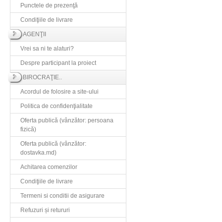
Punctele de prezenţă
Condiţiile de livrare
AGENŢII
Vrei sa ni te alaturi?
Despre participant la proiect
BIROCRAŢIE..
Acordul de folosire a site-ului
Politica de confidenţialitate
Oferta publică (vânzător: persoana
fizică)
Oferta publică (vânzător:
dostavka.md)
Achitarea comenzilor
Condiţiile de livrare
Termeni si conditii de asigurare
Refuzuri și retururi