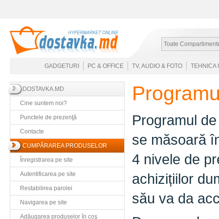
Toate Compartiment
GADGETURI
PC & OFFICE
TV, AUDIO & FOTO
TEHNICA 
Programul
DOSTAVKA.MD
Cine suntem noi?
Programul de f
Punctele de prezenţă
Contacte
se măsoară în
CUMPĂRAREA PRODUSELOR
4 nivele de pr
Înregistrarea pe site
Autentificarea pe site
achizițiilor du
Restabilirea parolei
său va da acc
Navigarea pe site
Adăugarea produselor în coş