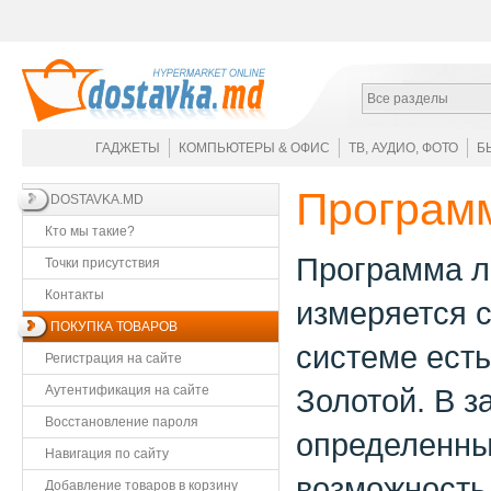
Все разделы
ГАДЖЕТЫ
КОМПЬЮТЕРЫ & ОФИС
ТВ, АУДИО, ФОТО
Б
Программ
DOSTAVKA.MD
Кто мы такие?
Программа ло
Точки присутствия
Контакты
измеряется с
ПОКУПКА ТОВАРОВ
системе есть
Регистрация на сайте
Аутентификация на сайте
Золотой. В з
Восстановление пароля
определенный
Навигация по сайту
возможность 
Добавление товаров в корзину