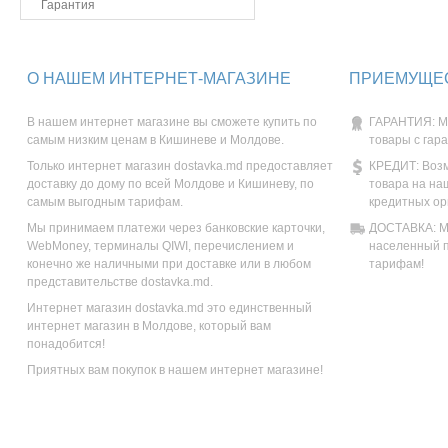
Гарантия
О НАШЕМ ИНТЕРНЕТ-МАГАЗИНЕ
ПРИЕМУЩЕС
В нашем интернет магазине вы сможете купить по
ГАРАНТИЯ: М
самым низким ценам в Кишиневе и Молдове.
товары с гар
Только интернет магазин dostavka.md предоставляет
КРЕДИТ: Возм
доставку до дому по всей Молдове и Кишиневу, по
товара на на
самым выгодным тарифам.
кредитных ор
Мы принимаем платежи через банковские карточки,
ДОСТАВКА: Мы
WebMoney, терминалы QIWI, перечислением и
населенный п
конечно же наличными при доставке или в любом
тарифам!
представительстве dostavka.md.
Интернет магазин dostavka.md это единственный
интернет магазин в Молдове, который вам
понадобится!
Приятных вам покупок в нашем интернет магазине!