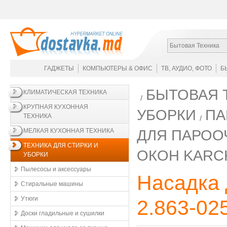
Бытовая Техника
ГАДЖЕТЫ
КОМПЬЮТЕРЫ & ОФИС
ТВ, АУДИО, ФОТО
Б
БЫТОВАЯ 
КЛИМАТИЧЕСКАЯ ТЕХНИКА
КРУПНАЯ КУХОННАЯ
УБОРКИ
ПА
ТЕХНИКА
ДЛЯ ПАРОО
МЕЛКАЯ КУХОННАЯ ТЕХНИКА
ТЕХНИКА ДЛЯ СТИРКИ И
ОКОН KARC
УБОРКИ
Пылесосы и аксессуары
Насадка 
Стиральные машины
Утюги
2.863-02
Доски гладильные и сушилки