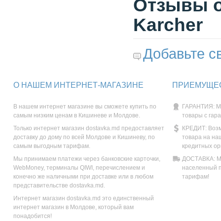
Отзывы о
Karcher
Добавьте с
О НАШЕМ ИНТЕРНЕТ-МАГАЗИНЕ
ПРИЕМУЩЕС
В нашем интернет магазине вы сможете купить по
ГАРАНТИЯ: М
самым низким ценам в Кишиневе и Молдове.
товары с гар
Только интернет магазин dostavka.md предоставляет
КРЕДИТ: Возм
доставку до дому по всей Молдове и Кишиневу, по
товара на на
самым выгодным тарифам.
кредитных ор
Мы принимаем платежи через банковские карточки,
ДОСТАВКА: Мы
WebMoney, терминалы QIWI, перечислением и
населенный п
конечно же наличными при доставке или в любом
тарифам!
представительстве dostavka.md.
Интернет магазин dostavka.md это единственный
интернет магазин в Молдове, который вам
понадобится!