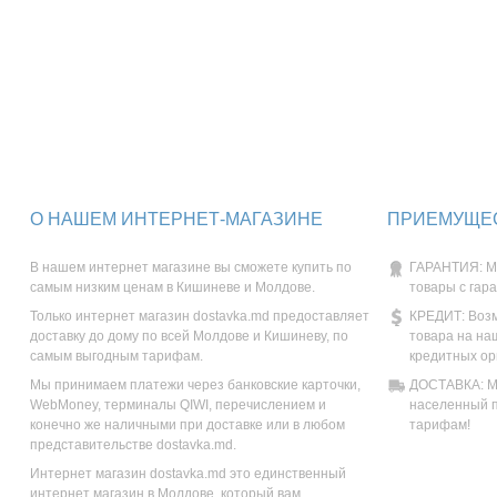
О НАШЕМ ИНТЕРНЕТ-МАГАЗИНЕ
ПРИЕМУЩЕС
В нашем интернет магазине вы сможете купить по
ГАРАНТИЯ: М
самым низким ценам в Кишиневе и Молдове.
товары с гар
Только интернет магазин dostavka.md предоставляет
КРЕДИТ: Возм
доставку до дому по всей Молдове и Кишиневу, по
товара на на
самым выгодным тарифам.
кредитных ор
Мы принимаем платежи через банковские карточки,
ДОСТАВКА: Мы
WebMoney, терминалы QIWI, перечислением и
населенный п
конечно же наличными при доставке или в любом
тарифам!
представительстве dostavka.md.
Интернет магазин dostavka.md это единственный
интернет магазин в Молдове, который вам