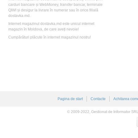
carduri bancare și WebMoney, transfer bancar, terminale
QIWI și desigur la livrare în numerar sau în orice filială
dostavka.md.
Internet magazinul dostavka.md este unicul internet
magazin în Moldova, de care aveți nevoie!
Cumpărături plăcute în internet magazinul nostru!
Pagina de start
Contacte
Achitarea come
© 2009-2022, Gestionat de Informator SR