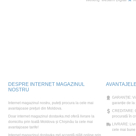
Weifeng
Western Digital
X
DESPRE INTERNET MAGAZINUL
AVANTAJEL
NOSTRU
GARANȚIE: Vin
Internet magazinul nostru, puteți procura la cele mai
garanție de la
avantajoase prețuri din Moldova.
CREDITARE: Ori
Doar internet magazinul dostavka.md oferă livrare la
procurată în cr
domiciliu prin toată Moldova și Chișinău la cele mai
LIVRARE: Livră
avantajoase tarife!
cele mai bune t
Internet magazinul dostavka.md acceptă plăți online prin