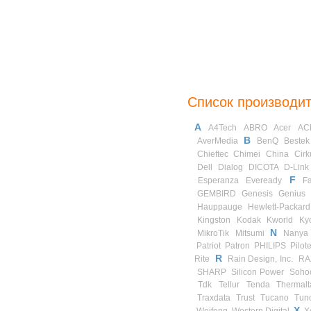
Список производи
A
A4Tech
ABRO
Acer
AC
B
AverMedia
BenQ
Bestek
Chieftec
Chimei
China
Cirk
Dell
Dialog
DICOTA
D-Link
F
Esperanza
Eveready
Fa
GEMBIRD
Genesis
Genius
Hauppauge
Hewlett-Packard
Kingston
Kodak
Kworld
Ky
N
MikroTik
Mitsumi
Nanya
Patriot
Patron
PHILIPS
Pilot
R
Rite
Rain Design, Inc.
RA
SHARP
Silicon Power
Soho
Tdk
Tellur
Tenda
Thermalt
Traxdata
Trust
Tucano
Tun
X