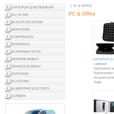
PC & OFFICE
LAPTOPURI ŞI NETBOOKURI
PC & Office
ALL IN ONE
BLOCURI DE SISTEM
MONITOARE
COMPONENTE
PERIFERICE
ECHIPAMENT ACTIV
MEMORIE MOBILĂ
LAPTOPURI Ş
Laptopuri
TEHNICĂ DE BIROU
Genţi pentru la
Suport pentru 
SOFTWARE
Accesorii pentr
ACCESORII
Toate
ALIMENTARE ELECTRICĂ
СЕРВЕРА