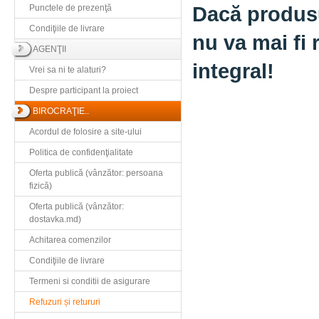
Dacă produsu
Punctele de prezenţă
Condiţiile de livrare
nu va mai fi 
AGENŢII
integral!
Vrei sa ni te alaturi?
Despre participant la proiect
BIROCRAŢIE..
Acordul de folosire a site-ului
Politica de confidenţialitate
Oferta publică (vânzător: persoana
fizică)
Oferta publică (vânzător:
dostavka.md)
Achitarea comenzilor
Condiţiile de livrare
Termeni si conditii de asigurare
Refuzuri și retururi