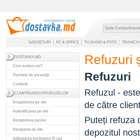
Toate Compartiment
GADGETURI
PC & OFFICE
TV, AUDIO & FOTO
TEHNICA 
Refuzuri ș
DOSTAVKA.MD
Cine suntem noi?
Refuzuri
Punctele de prezenţă
Contacte
Refuzul - est
CUMPĂRAREA PRODUSELOR
de către client
Înregistrarea pe site
Autentificarea pe site
Puteți refuza
Restabilirea parolei
Navigarea pe site
depozitul nost
Adăugarea produselor în coş