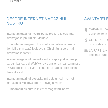
Garanţie
DESPRE INTERNET MAGAZINUL
AVANTAJEL
NOSTRU
GARANȚIE: Vin
Internet magazinul nostru, puteți procura la cele mai
garanție de la
avantajoase prețuri din Moldova.
CREDITARE: Ori
Doar internet magazinul dostavka.md oferă livrare la
procurată în cr
domiciliu prin toată Moldova și Chișinău la cele mai
LIVRARE: Livră
avantajoase tarife!
cele mai bune t
Internet magazinul dostavka.md acceptă plăți online prin
carduri bancare și WebMoney, transfer bancar, terminale
QIWI și desigur la livrare în numerar sau în orice filială
dostavka.md.
Internet magazinul dostavka.md este unicul internet
magazin în Moldova, de care aveți nevoie!
Cumpărături plăcute în internet magazinul nostru!