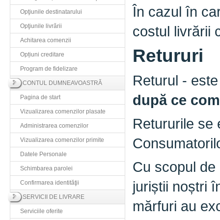
În cazul în car
Opţiunile destinatarului
Opţiunile livrării
costul livrări
Achitarea comenzii
Retururi
Opțiuni creditare
Program de fidelizare
Returul - est
CONTUL DUMNEAVOASTRĂ
după ce coma
Pagina de start
Vizualizarea comenzilor plasate
Retururile se 
Administrarea comenzilor
Consumatorilo
Vizualizarea comenzilor primite
Datele Personale
Cu scopul de 
Schimbarea parolei
juriștii noștri
Confirmarea identităţii
SERVICII DE LIVRARE
mărfuri au exc
Serviciile oferite