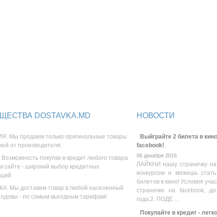
ЩЕСТВА DOSTAVKA.MD
НОВОСТИ
Я: Мы продаем только оригинальные товары
Выйграйте 2 билета в кино
ией от производителя.
facebook!
06 декабря 2016
 Возможность покупки в кредит любого товара
ЛАЙКНИ нашу страничку на
м сайте - широкий выбор кредитных
конкурсом и можешь стать
аций.
билетов в кино! Условия уча
А: Мы доставим товар в любой населенный
страничке на facebook, до
олдовы - по самым выгодным тарифам!
года;2. ПОДЕ …
Покупайте в кредит - легк