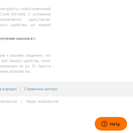
ли работу с новой компанией
Credit (VCredit). С условиями
накомится здесь.Так-же,
шего удобства, на каждой
учения заказов в г.
им к вашему сведению, что
 для вашего удобства, пункт
еремещен на ул. 31 Августа
нием, dostavka.md …
а в кредит
Сервисные центры
stavka.md
Skype:
dostavka.md