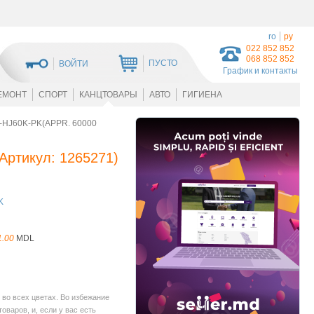
ro
ру
022 852 852
068 852 852
ПУСТО
ВОЙТИ
График и контакты
ЕМОНТ
СПОРТ
КАНЦТОВАРЫ
АВТО
ГИГИЕНА
HJ60K-PK(APPR. 60000
Артикул:
1265271
)
K
1.00
MDL
во всех цветах. Во избежание
варов, и, если у вас есть