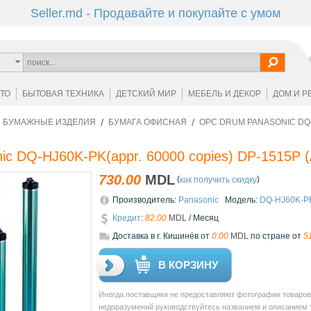
Seller.md - Продавайте и покупайте с умом
ОТО
БЫТОВАЯ ТЕХНИКА
ДЕТСКИЙ МИР
МЕБЕЛЬ И ДЕКОР
ДОМ И Р
И БУМАЖНЫЕ ИЗДЕЛИЯ
БУМАГА ОФИСНАЯ
OPC DRUM PANASONIC DQ-
c DQ-HJ60K-PK(appr. 60000 copies) DP-1515P
(
730.00
MDL
(
)
как получить скидку
Производитель:
Panasonic
Модель:
DQ-HJ60K-P
Кредит
:
82.00
MDL
/ Месяц
Доставкa в г. Кишинёв от
0.00
MDL
по стране от
5
В КОРЗИНУ
Иногда поставщики не предоставляют фотографии товаров 
недоразумений руководствуйтесь названием и описанием то