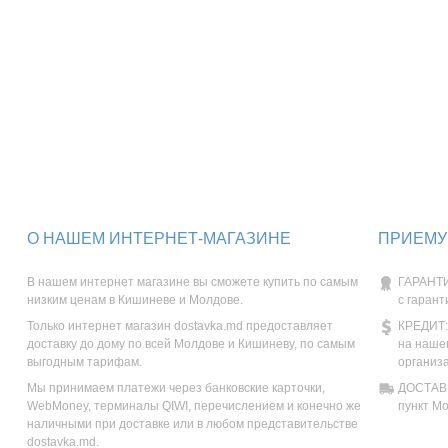
О НАШЕМ ИНТЕРНЕТ-МАГАЗИНЕ
ПРИЕМУ
В нашем интернет магазине вы сможете купить по самым
ГАРАНТИ
низким ценам в Кишиневе и Молдове.
с гарант
Только интернет магазин dostavka.md предоставляет
КРЕДИТ:
доставку до дому по всей Молдове и Кишиневу, по самым
на наше
выгодным тарифам.
организ
Мы принимаем платежи через банковские карточки,
ДОСТАВК
WebMoney, терминалы QIWI, перечислением и конечно же
пункт М
наличными при доставке или в любом представительстве
dostavka.md.