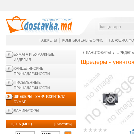
Канцтовары
ГАДЖЕТЫ
КОМПЬЮТЕРЫ & ОФИС
ТВ, АУДИО, Ф
КАНЦТОВАРЫ
ШРЕДЕРЫ
БУМАГА И БУМАЖНЫЕ
ИЗДЕЛИЯ
Шредеры - уничто
КАНЦЕЛЯРСКИЕ
ПРИНАДЛЕЖНОСТИ
ПИСЬМЕННЫЕ
ПРИНАДЛЕЖНОСТИ
ШРЕДЕРЫ - УНИЧТОЖИТЕЛИ
БУМАГ
ЛАМИНАТОРЫ
ЦЕНА (MDL)
[
Очистить
]