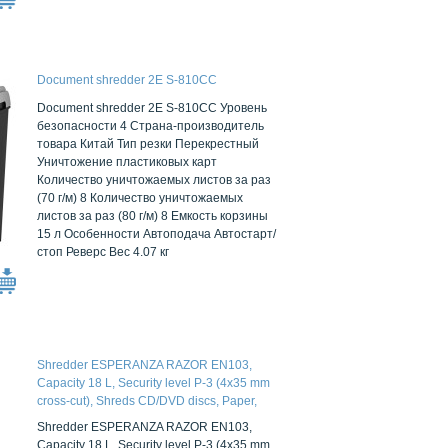
Document shredder 2E S-810CC
Document shredder 2E S-810CC Уровень
безопасности 4 Страна-производитель
товара Китай Тип резки Перекрестный
Уничтожение пластиковых карт
Количество уничтожаемых листов за раз
(70 г/м) 8 Количество уничтожаемых
листов за раз (80 г/м) 8 Емкость корзины
15 л Особенности Автоподача Автостарт/
стоп Реверс Вес 4.07 кг
Shredder ESPERANZA RAZOR EN103,
Capacity 18 L, Security level P-3 (4x35 mm
cross-cut), Shreds CD/DVD discs, Paper,
Plastic cards , maximum number of sheets
Shredder ESPERANZA RAZOR EN103,
-10, speed of shredding 300 cm / minute,
Capacity 18 L, Security level P-3 (4x35 mm