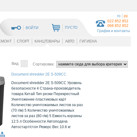
ro
ру
022 852 852
068 852 852
ПУСТО
ВОЙТИ
График и контакты
ЕМОНТ
СПОРТ
КАНЦТОВАРЫ
АВТО
ГИГИЕНА
Вид:
Сортировка:
Document shredder 2E S-509CC
Document shredder 2E S-509CC Уровень
безопасности 4 Страна-производитель
товара Китай Тип резки Перекрестный
Уничтожение пластиковых карт
Количество уничтожаемых листов за раз
(70 г/м) 5 Количество уничтожаемых
листов за раз (80 г/м) 5 Емкость корзины
12.5 л Особенности Автоподача
Автостарт/стоп Реверс Вес 10.6 кг