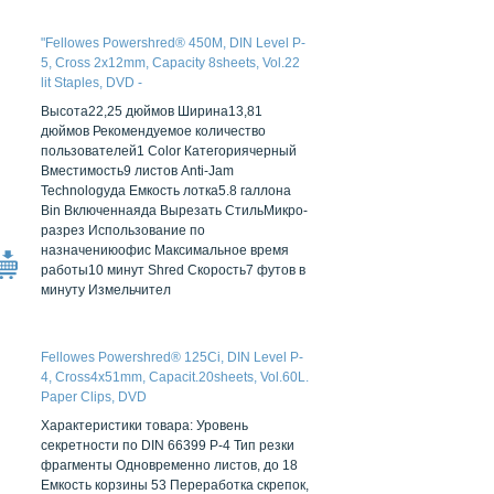
"Fellowes Powershred® 450M, DIN Level P-
5, Cross 2х12mm, Capacity 8sheets, Vol.22
lit Staples, DVD -
http://www.fellowes.com/row/en/Products/Pages/product-
Высота22,25 дюймов Ширина13,81
details.aspx?prod=FT-
дюймов Рекомендуемое количество
4074101&cat=SHREDDERS&subcat=DESKSIDE_SHREDDERS&tercat="
пользователей1 Color Категориячерный
Вместимость9 листов Anti-Jam
Technologyда Емкость лотка5.8 галлона
Bin Включеннаяда Вырезать СтильМикро-
разрез Использование по
назначениюофис Максимальное время
работы10 минут Shred Скорость7 футов в
минуту Измельчител
Fellowes Powershred® 125Ci, DIN Level P-
4, Cross4х51mm, Capacit.20sheets, Vol.60L.
Paper Clips, DVD
Характеристики товара: Уровень
секретности по DIN 66399 P-4 Тип резки
фрагменты Одновременно листов, до 18
Емкость корзины 53 Переработка скрепок,