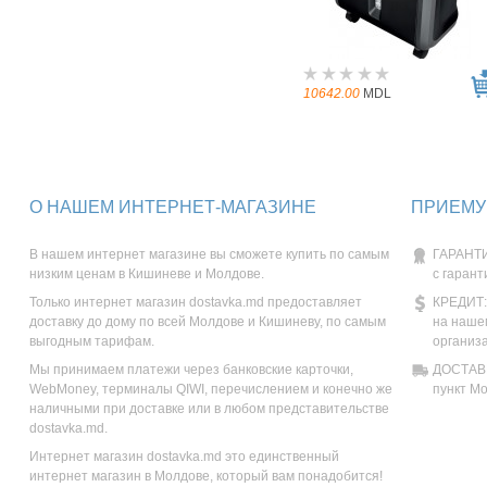
10642.00
MDL
О НАШЕМ ИНТЕРНЕТ-МАГАЗИНЕ
ПРИЕМУ
В нашем интернет магазине вы сможете купить по самым
ГАРАНТИ
низким ценам в Кишиневе и Молдове.
с гарант
Только интернет магазин dostavka.md предоставляет
КРЕДИТ:
доставку до дому по всей Молдове и Кишиневу, по самым
на наше
выгодным тарифам.
организ
Мы принимаем платежи через банковские карточки,
ДОСТАВК
WebMoney, терминалы QIWI, перечислением и конечно же
пункт М
наличными при доставке или в любом представительстве
dostavka.md.
Интернет магазин dostavka.md это единственный
интернет магазин в Молдове, который вам понадобится!