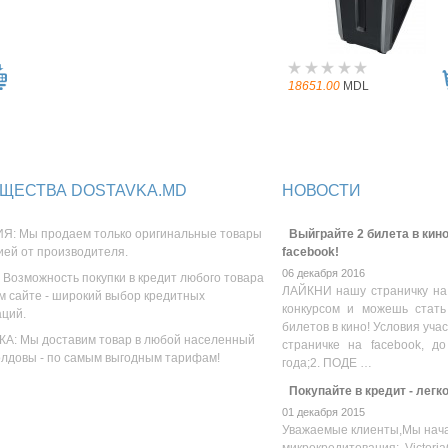
18651.00
MDL
ЩЕСТВА DOSTAVKA.MD
НОВОСТИ
Я: Мы продаем только оригинальные товары
Выйграйте 2 билета в кино
ией от производителя.
facebook!
06 декабря 2016
 Возможность покупки в кредит любого товара
ЛАЙКНИ нашу страничку на
м сайте - широкий выбор кредитных
конкурсом и можешь стать
аций.
билетов в кино! Условия уча
А: Мы доставим товар в любой населенный
страничке на facebook, до
олдовы - по самым выгодным тарифам!
года;2. ПОДЕ …
Покупайте в кредит - легк
01 декабря 2015
Уважаемые клиенты,Мы нача