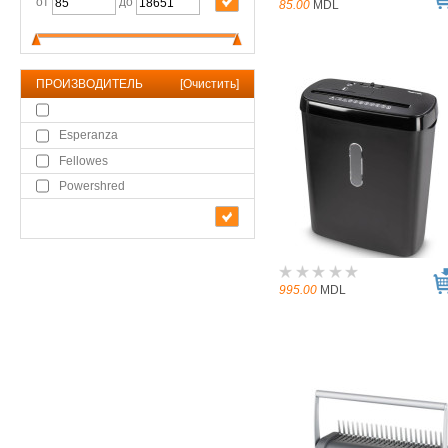
от
до
85.00
MDL
ПРОИЗВОДИТЕЛЬ
[
Очистить
]
Esperanza
Fellowes
Powershred
995.00
MDL