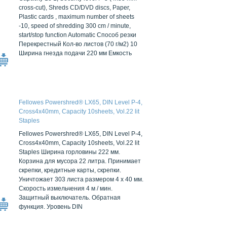
start/stop function Automatic
cross-cut), Shreds CD/DVD discs, Paper,
Plastic cards , maximum number of sheets
-10, speed of shredding 300 cm / minute,
start/stop function Automatic Способ резки
Перекрестный Кол-во листов (70 г/м2) 10
Ширина гнезда подачи 220 мм Емкость
Fellowes Powershred® LX65, DIN Level P-4,
Cross4х40mm, Capacity 10sheets, Vol.22 lit
Staples
Fellowes Powershred® LX65, DIN Level P-4,
Cross4х40mm, Capacity 10sheets, Vol.22 lit
Staples Ширина горловины 222 мм.
Корзина для мусора 22 литра. Принимает
скрепки, кредитные карты, скрепки.
Уничтожает 303 листа размером 4 x 40 мм.
Скорость измельчения 4 м / мин.
Защитный выключатель. Обратная
функция. Уровень DIN