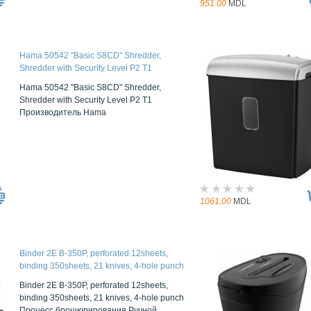
951.00
MDL
Hama 50542 "Basic S8CD" Shredder,
Shredder with Security Level P2 T1
Hama 50542 "Basic S8CD" Shredder,
Shredder with Security Level P2 T1
Производитель Hama
1061.00
MDL
Binder 2E B-350P, perforated 12sheets,
binding 350sheets, 21 knives, 4-hole punch
Binder 2E B-350P, perforated 12sheets,
binding 350sheets, 21 knives, 4-hole punch
Процесс брошюрирования Ручной