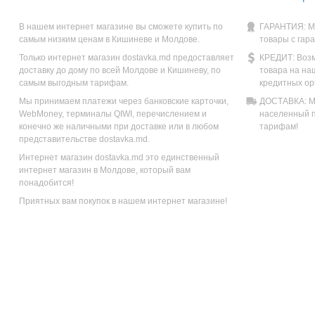
В нашем интернет магазине вы сможете купить по
ГАРАНТИЯ: М
самым низким ценам в Кишиневе и Молдове.
товары с гар
Только интернет магазин dostavka.md предоставляет
КРЕДИТ: Возм
доставку до дому по всей Молдове и Кишиневу, по
товара на на
самым выгодным тарифам.
кредитных ор
Мы принимаем платежи через банковские карточки,
ДОСТАВКА: Мы
WebMoney, терминалы QIWI, перечислением и
населенный п
конечно же наличными при доставке или в любом
тарифам!
представительстве dostavka.md.
Интернет магазин dostavka.md это единственный
интернет магазин в Молдове, который вам
понадобится!
Приятных вам покупок в нашем интернет магазине!