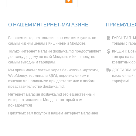
О НАШЕМ ИНТЕРНЕТ-МАГАЗИНЕ
ПРИЕМУЩЕС
В нашем интернет магазине вы сможете купить по
ГАРАНТИЯ: М
самым низким ценам в Кишиневе и Молдове.
товары с гар
Только интернет магазин dostavka.md предоставляет
КРЕДИТ: Возм
доставку до дому по всей Молдове и Кишиневу, по
товара на на
самым выгодным тарифам.
кредитных ор
Мы принимаем платежи через банковские карточки,
ДОСТАВКА: Мы
WebMoney, терминалы QIWI, перечислением и
населенный п
конечно же наличными при доставке или в любом
тарифам!
представительстве dostavka.md.
Интернет магазин dostavka.md это единственный
интернет магазин в Молдове, который вам
понадобится!
Приятных вам покупок в нашем интернет магазине!