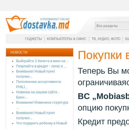
Все разделы
ГАДЖЕТЫ
КОМПЬЮТЕРЫ & ОФИС
ТВ, АУДИО, ФОТО
Б
Покупки 
НОВОСТИ
Выйграйте 2 билета в кино на ...
Покупайте в кредит - легко и ...
Теперь Вы м
Внимание! Новый пункт
получен...
ограничиваяс
Пополнение ассортимента
PHILI...
Новинка на нашем сайте -
BC „Mobias
Брен...
Внимание! Изменена структура
опцию покупк
...
Внимание! Новый пункт
получен...
Кредит пред
Что подарить ребенку в Новый
...