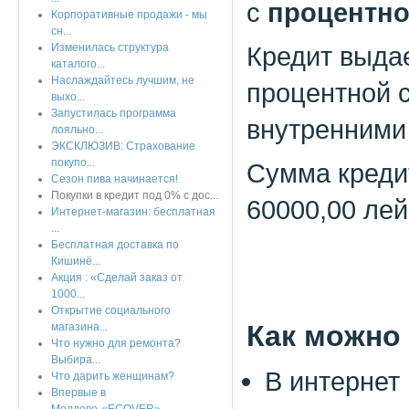
с
процентно
Корпоративные продажи - мы
сн...
Изменилась структура
Кредит выдае
каталого...
Наслаждайтесь лучшим, не
процентной с
выхо...
Запустилась программа
внутренними
лояльно...
ЭКСКЛЮЗИВ: Страхование
покупо...
Сумма кредит
Сезон пива начинается!
Покупки в кредит под 0% с дос...
60000,00 ле
Интернет-магазин: бесплатная
...
Бесплатная доставка по
Кишинё...
Акция : «Сделай заказ от
1000...
Открытие социального
Как можно 
магазина...
Что нужно для ремонта?
Выбира...
В интернет
Что дарить женщинам?
Впервые в