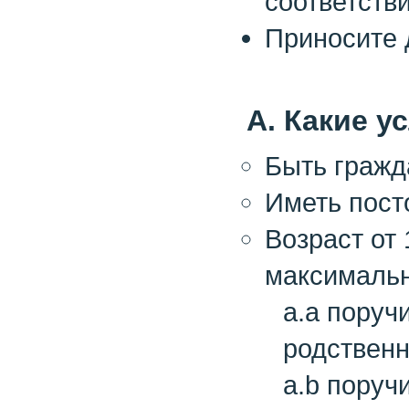
соответств
Приносите 
A. Какие 
Быть гражд
Иметь пост
Возраст от 
максимальн
a.a поруч
родственн
a.b поруч