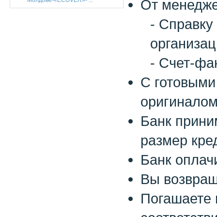
Молдове-«ECOVER»- ...
Oт менедже
- Справку
организац
- Cчет-фа
С готовыми
оригиналом
Банк прини
размер кре
Банк оплач
Вы возвращ
Погашаете 