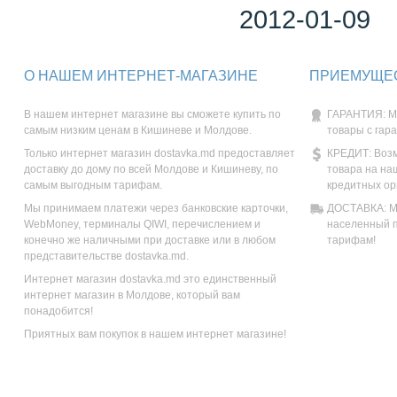
2012-01-09
О НАШЕМ ИНТЕРНЕТ-МАГАЗИНЕ
ПРИЕМУЩЕС
В нашем интернет магазине вы сможете купить по
ГАРАНТИЯ: М
самым низким ценам в Кишиневе и Молдове.
товары с гар
Только интернет магазин dostavka.md предоставляет
КРЕДИТ: Возм
доставку до дому по всей Молдове и Кишиневу, по
товара на на
самым выгодным тарифам.
кредитных ор
Мы принимаем платежи через банковские карточки,
ДОСТАВКА: Мы
WebMoney, терминалы QIWI, перечислением и
населенный п
конечно же наличными при доставке или в любом
тарифам!
представительстве dostavka.md.
Интернет магазин dostavka.md это единственный
интернет магазин в Молдове, который вам
понадобится!
Приятных вам покупок в нашем интернет магазине!