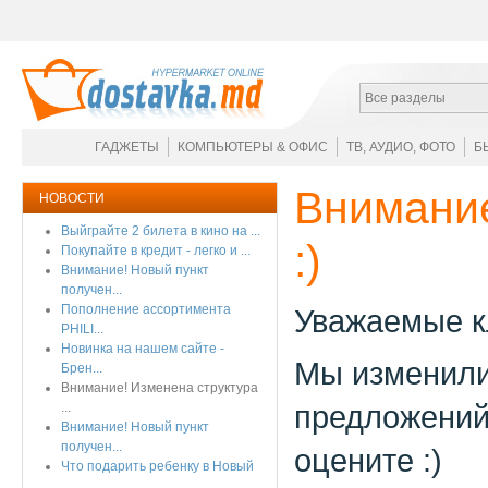
Все разделы
ГАДЖЕТЫ
КОМПЬЮТЕРЫ & ОФИС
ТВ, АУДИО, ФОТО
Б
Внимание
НОВОСТИ
Выйграйте 2 билета в кино на ...
:)
Покупайте в кредит - легко и ...
Внимание! Новый пункт
получен...
Пополнение ассортимента
Уважаемые к
PHILI...
Новинка на нашем сайте -
Мы изменили 
Брен...
Внимание! Изменена структура
предложений
...
Внимание! Новый пункт
получен...
оцените :)
Что подарить ребенку в Новый
...