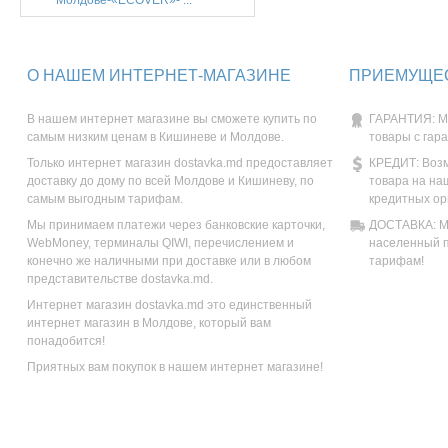
Молдове-«ECOVER»- ...
О НАШЕМ ИНТЕРНЕТ-МАГАЗИНЕ
ПРИЕМУЩЕС
В нашем интернет магазине вы сможете купить по
ГАРАНТИЯ: М
самым низким ценам в Кишиневе и Молдове.
товары с гар
Только интернет магазин dostavka.md предоставляет
КРЕДИТ: Возм
доставку до дому по всей Молдове и Кишиневу, по
товара на на
самым выгодным тарифам.
кредитных ор
Мы принимаем платежи через банковские карточки,
ДОСТАВКА: Мы
WebMoney, терминалы QIWI, перечислением и
населенный п
конечно же наличными при доставке или в любом
тарифам!
представительстве dostavka.md.
Интернет магазин dostavka.md это единственный
интернет магазин в Молдове, который вам
понадобится!
Приятных вам покупок в нашем интернет магазине!