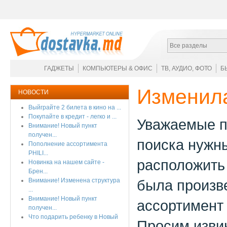
Все разделы
ГАДЖЕТЫ
КОМПЬЮТЕРЫ & ОФИС
ТВ, АУДИО, ФОТО
Б
Изменила
НОВОСТИ
Выйграйте 2 билета в кино на ...
Покупайте в кредит - легко и ...
Уважаемые п
Внимание! Новый пункт
получен...
поиска нужн
Пополнение ассортимента
PHILI...
расположить 
Новинка на нашем сайте -
Брен...
Внимание! Изменена структура
была произве
...
Внимание! Новый пункт
ассортимент
получен...
Что подарить ребенку в Новый
Просим изви
...