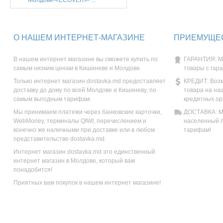
Молдове-«ECOVER»- ...
О НАШЕМ ИНТЕРНЕТ-МАГАЗИНЕ
ПРИЕМУЩЕС
В нашем интернет магазине вы сможете купить по
ГАРАНТИЯ: М
самым низким ценам в Кишиневе и Молдове.
товары с гар
Только интернет магазин dostavka.md предоставляет
КРЕДИТ: Возм
доставку до дому по всей Молдове и Кишиневу, по
товара на на
самым выгодным тарифам.
кредитных ор
Мы принимаем платежи через банковские карточки,
ДОСТАВКА: Мы
WebMoney, терминалы QIWI, перечислением и
населенный п
конечно же наличными при доставке или в любом
тарифам!
представительстве dostavka.md.
Интернет магазин dostavka.md это единственный
интернет магазин в Молдове, который вам
понадобится!
Приятных вам покупок в нашем интернет магазине!