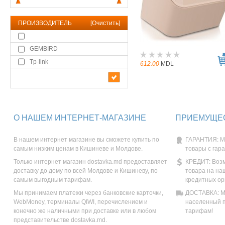
ПРОИЗВОДИТЕЛЬ
[
Очистить
]
GEMBIRD
Tp-link
612.00
MDL
О НАШЕМ ИНТЕРНЕТ-МАГАЗИНЕ
ПРИЕМУЩЕС
В нашем интернет магазине вы сможете купить по
ГАРАНТИЯ: М
самым низким ценам в Кишиневе и Молдове.
товары с гар
Только интернет магазин dostavka.md предоставляет
КРЕДИТ: Возм
доставку до дому по всей Молдове и Кишиневу, по
товара на на
самым выгодным тарифам.
кредитных ор
Мы принимаем платежи через банковские карточки,
ДОСТАВКА: Мы
WebMoney, терминалы QIWI, перечислением и
населенный п
конечно же наличными при доставке или в любом
тарифам!
представительстве dostavka.md.