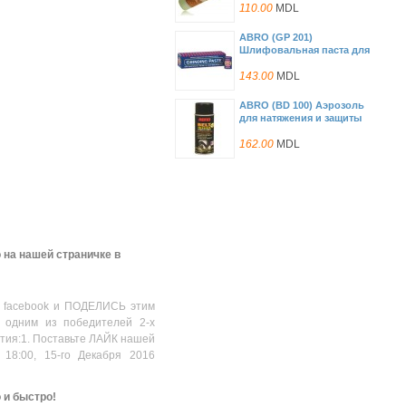
110.00
MDL
ABRO (GP 201)
Шлифовальная паста для
клапанов, лезвий режущих
инструментов (140 гр)
143.00
MDL
ABRO (BD 100) Аэрозоль
для натяжения и защиты
ремней всех типов (170 гр)
162.00
MDL
Armor All (AA 20050)
Автомобильный шампунь-
гель концентрат (591 мл)
175.00
MDL
Armor All (AA 20150)
 на нашей страничке в
Автомобильный
полироль-гель (591 мл)
175.00
MDL
 facebook и ПОДЕЛИСЬ этим
ABRO (EO 414) Устраняет
 одним из победителей 2-х
течи сальников и
прокладок двигателя (355
стия:1. Поставьте ЛАЙК нашей
мл )
175.00
MDL
 18:00, 15-го Декабря 2016
ABRO (MF 390) 5-минутная
промывка двигателя (443
о и быстро!
мл)