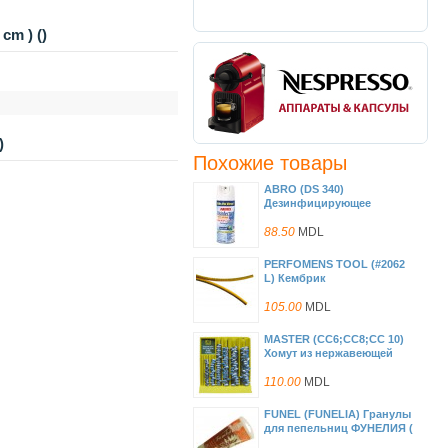
cm ) ()
)
Похожие товары
ABRO (DS 340)
Дезинфицирующее
средство (340 гр)
88.50
MDL
PERFOMENS TOOL (#2062
L) Кембрик
термоусадочный желтый
(50 шт )
105.00
MDL
MASTER (CC6;CC8;CC 10)
Хомут из нержавеющей
стали(10-22 мм) (11-25 мм);
(13-27 мм)
110.00
MDL
FUNEL (FUNELIA) Гранулы
для пепельниц ФУНЕЛИЯ (
2 пакетика по 7,5 гр) (15 гр)