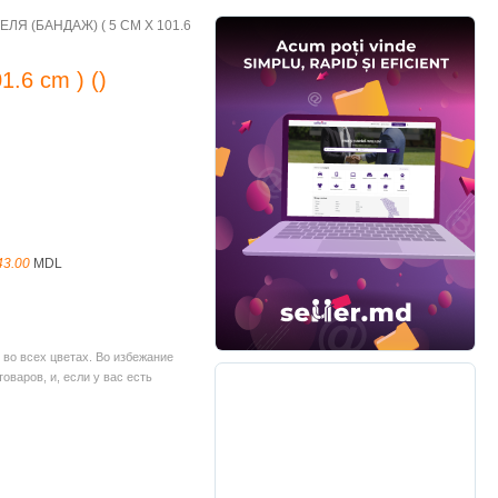
ЛЯ (БАНДАЖ) ( 5 CM Х 101.6
.6 cm ) ()
43.00
MDL
во всех цветах. Во избежание
варов, и, если у вас есть