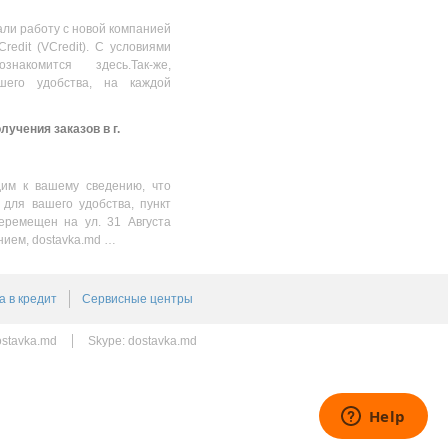
180.00
MDL
ли работу с новой компанией
Credit (VCredit). С условиями
накомится здесь.Так-же,
шего удобства, на каждой
учения заказов в г.
им к вашему сведению, что
 для вашего удобства, пункт
еремещен на ул. 31 Августа
нием, dostavka.md …
а в кредит
Сервисные центры
stavka.md
Skype:
dostavka.md