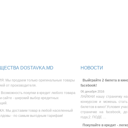
ЩЕСТВА DOSTAVKA.MD
НОВОСТИ
Я: Мы продаем только оригинальные товары
Выйграйте 2 билета в кино
ией от производителя.
facebook!
06 декабря 2016
 Возможность покупки в кредит любого товара
ЛАЙКНИ нашу страничку на
м сайте - широкий выбор кредитных
конкурсом и можешь стать
аций.
билетов в кино! Условия уча
А: Мы доставим товар в любой населенный
страничке на facebook, до
олдовы - по самым выгодным тарифам!
года;2. ПОДЕ …
Покупайте в кредит - легк