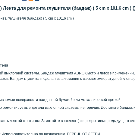
Лента для ремонта глушителя (бандаж) ( 5 cm х 101.6 cm ) (
та глушителя (бандаж) ( 5 cm х 101.6 cm )
й
ителя
ей выхлопной системы. Бандаж глушителя ABRO быстр и легок в применении
газов. Бандаж глушителя сделан из алюминия с высокотемпературной клеяще
ываемые поверхности наждачной бумагой или металлической щеткой.
о ремонтируемые детали выхлопной системы не горячие. Достаньте бандаж и
сть лентой с натягом. Замотайте внахлест (с перекрытием предыдущего слоя
пользовать только по назначению. БЕРЕЧЬ ОТ ДЕТЕЙ.