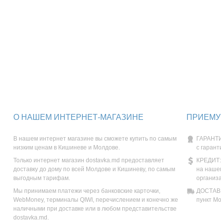
О НАШЕМ ИНТЕРНЕТ-МАГАЗИНЕ
ПРИЕМУ
В нашем интернет магазине вы сможете купить по самым
ГАРАНТИ
низким ценам в Кишиневе и Молдове.
с гарант
Только интернет магазин dostavka.md предоставляет
КРЕДИТ:
доставку до дому по всей Молдове и Кишиневу, по самым
на наше
выгодным тарифам.
организ
Мы принимаем платежи через банковские карточки,
ДОСТАВК
WebMoney, терминалы QIWI, перечислением и конечно же
пункт М
наличными при доставке или в любом представительстве
dostavka.md.