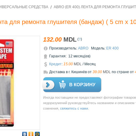
ИВЕРСАЛЬНЫЕ СРЕДСТВА
ABRO (ER 400) ЛЕНТА ДЛЯ РЕМОНТА ГЛУШИТЕ
та для ремонта глушителя (бандаж) ( 5 cm х 101
132.00
MDL
(
)
?
Производитель:
ABRO
Модель:
ER 400
Гарантия: 12 месяц(ев)
Кредит
:
15.00
MDL
/ Месяц
Доставкa в г. Кишинёв от
39.00
MDL
по стране от
В КОРЗИНУ
Иногда поставщики не предоставляют фотографии товаров 
недоразумений руководствуйтесь названием и описанием то
сомнения,
свяжитесь с нами
.