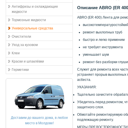
Антифризы и охлаждающие
Описание ABRO (ER 400) 
жидкости
ABRO (ER 400) Лента для ремон
Тормозные жидкости
высокотемпературостойки
Универсальные средства
ремонт выхлопных труб
Очистители
быстро и легко применим
Уход за кузовом
не требует инструмента
Клеи
уменьшает шум
Краски и шпаклёвки
ремонт без разборки глуш
Служит для ремонта всех част
Герметики
устраняет прорыв выхлопных 
асбеста.
УКАЗАНИЯ:
Тщательно зачистите обрабат
Убедитесь перед ремонтом, чт
защитного слоя.
Обмотайте ремонтируемую обла
Доставим до вашего дома, в любое
подлежащую ремонту.
место в Молдове!
МЕРЫ ПРЕДОСТОРОЖНОСТИ: Ис