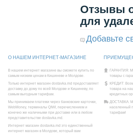
Отзывы о
для удале
Добавьте с
О НАШЕМ ИНТЕРНЕТ-МАГАЗИНЕ
ПРИЕМУЩЕС
В нашем интернет магазине вы сможете купить по
ГАРАНТИЯ: М
самым низким ценам в Кишиневе и Молдове.
товары с гар
Только интернет магазин dostavka.md предоставляет
КРЕДИТ: Возм
доставку до дому по всей Молдове и Кишиневу, по
товара на на
самым выгодным тарифам.
кредитных ор
Мы принимаем платежи через банковские карточки,
ДОСТАВКА: Мы
WebMoney, терминалы QIWI, перечислением и
населенный п
конечно же наличными при доставке или в любом
тарифам!
представительстве dostavka.md.
Интернет магазин dostavka.md это единственный
интернет магазин в Молдове, который вам