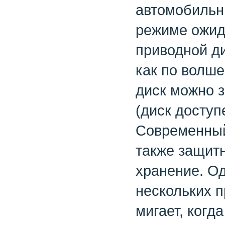
автомобильны
режиме ожида
приводной ди
как по волш
диск можно з
(диск доступ
Современный 
также защит
хранение. Од
нескольких 
мигает, когд