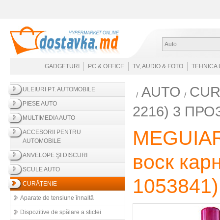
Auto
GADGETURI
PC & OFFICE
TV, AUDIO & FOTO
TEHNICA 
AUTO
CUR
ULEIURI PT. AUTOMOBILE
PIESE AUTO
2216) 3 ПР
MULTIMEDIA AUTO
MEGUIAR’
ACCESORII PENTRU
AUTOMOBILE
воск кар
ANVELOPE ŞI DISCURI
SCULE AUTO
1053841
)
CURĂŢENIE
Aparate de tensiune înnaltă
Dispozitive de spălare a sticlei