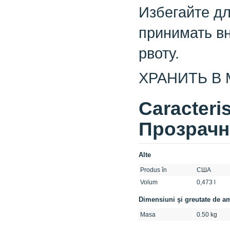
Избегайте дл
принимать вн
рвоту.
ХРАНИТЬ В 
Caracteri
Прозрачн
Alte
Produs în
США
Volum
0,473 l
Dimensiuni şi greutate de a
Masa
0.50 kg