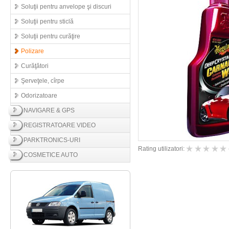
Soluţii pentru anvelope şi discuri
Soluţii pentru sticlă
Soluţii pentru curăţire
Polizare
Curăţători
Şerveţele, cîrpe
Odorizatoare
NAVIGARE & GPS
REGISTRATOARE VIDEO
PARKTRONICS-URI
Rating utilizatori:
COSMETICE AUTO