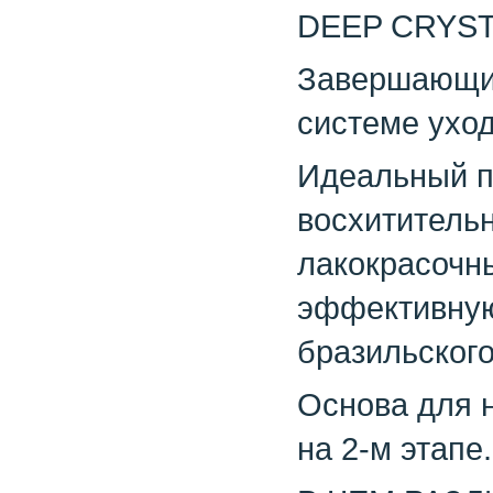
DEEP CRYS
Завершающий
системе ухо
Идеальный п
восхитительн
лакокрасочн
эффективную
бразильского
Основа для н
на 2-м этапе.