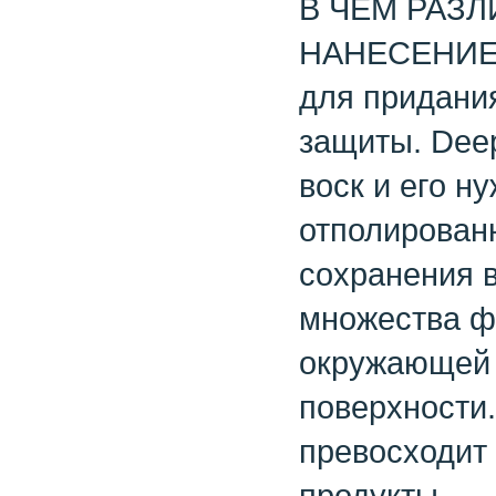
В ЧЕМ РАЗ
НАНЕСЕНИЕМ
для придания
защиты. Deep
воск и его н
отполирован
сохранения в
множества фа
окружающей 
поверхности.
превосходит
продукты.