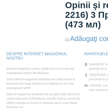
Opinii şi
2216) 3 
(473 мл)
Adăugaţi com
DESPRE INTERNET MAGAZINUL
AVANTAJEL
NOSTRU
GARANȚIE: Vin
Internet magazinul nostru, puteți procura la cele mai
garanție de la
avantajoase prețuri din Moldova.
CREDITARE: Ori
Doar internet magazinul dostavka.md oferă livrare la
procurată în cr
domiciliu prin toată Moldova și Chișinău la cele mai
LIVRARE: Livră
avantajoase tarife!
cele mai bune t
Internet magazinul dostavka.md acceptă plăți online prin
carduri bancare și WebMoney, transfer bancar, terminale
QIWI și desigur la livrare în numerar sau în orice filială
dostavka.md.