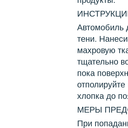
ИНСТРУКЦИ
Автомобиль 
тени. Нанеси
махровую тка
тщательно во
пока поверхн
отполируйте 
хлопка до по
МЕРЫ ПРЕ
При попадани