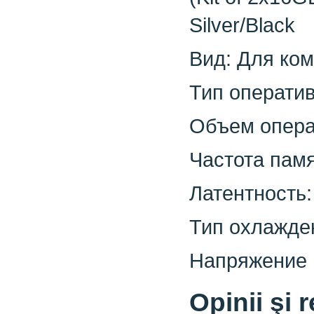
Silver/Black
Вид: Для ко
Тип операти
Объем опера
Частота пам
Латентность:
Тип охлажде
Напряжение п
Opinii şi