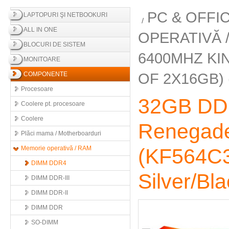
PC & OFFI
LAPTOPURI ŞI NETBOOKURI
ALL IN ONE
OPERATIVĂ 
BLOCURI DE SISTEM
6400MHZ KI
MONITOARE
OF 2X16GB)
COMPONENTE
Procesoare
32GB DD
Coolere pt. procesoare
Coolere
Renegade
Plăci mama / Motherboarduri
Memorie operativă / RAM
(KF564C3
DIMM DDR4
Silver/Bl
DIMM DDR-III
DIMM DDR-II
DIMM DDR
SO-DIMM