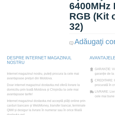
6400MHz 
RGB (Kit
32)
Adăugaţi com
DESPRE INTERNET MAGAZINUL
AVANTAJEL
NOSTRU
GARANȚIE: Vin
Internet magazinul nostru, puteți procura la cele mai
garanție de la
avantajoase prețuri din Moldova.
CREDITARE: Ori
Doar internet magazinul dostavka.md oferă livrare la
procurată în cr
domiciliu prin toată Moldova și Chișinău la cele mai
LIVRARE: Livră
avantajoase tarife!
cele mai bune t
Internet magazinul dostavka.md acceptă plăți online prin
carduri bancare și WebMoney, transfer bancar, terminale
QIWI și desigur la livrare în numerar sau în orice filială
dostavka.md.