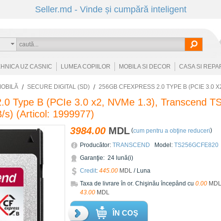
Seller.md - Vinde și cumpără inteligent
EHNICA UZ CASNIC
LUMEA COPIILOR
MOBILA SI DECOR
CASA SI REPA
OBILĂ
SECURE DIGITAL (SD)
256GB CFEXPRESS 2.0 TYPE B (PCIE 3.0 X
.0 Type B (PCIe 3.0 x2, NVMe 1.3), Transcend
/s)
(Articol:
1999977
)
3984.00
MDL
(
)
cum pentru a obţine reduceri
Producător:
TRANSCEND
Model:
TS256GCFE820
Garanţie: 24 lună(i)
Credit
:
445.00
MDL
/ Luna
Taxa de livrare în or. Chişinău începând cu
0.00
MD
43.00
MDL
ÎN COŞ