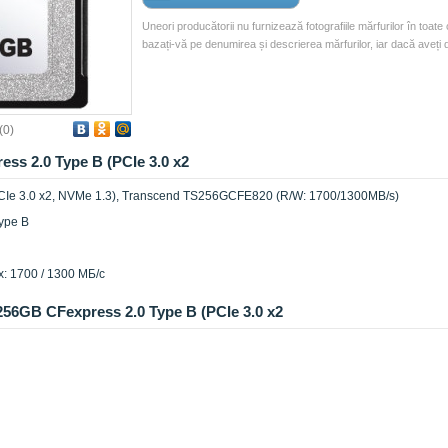
Uneori producătorii nu furnizează fotografiile mărfurilor în toate 
bazați-vă pe denumirea și descrierea mărfurilor, iar dacă aveți 
(
0
)
ss 2.0 Type B (PCIe 3.0 x2
CIe 3.0 x2, NVMe 1.3), Transcend TS256GCFE820 (R/W: 1700/1300MB/s)
ype B
: 1700 / 1300 МБ/с
 256GB CFexpress 2.0 Type B (PCIe 3.0 x2