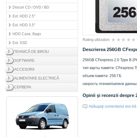
Discuri CD / DVD / BD
Ext. HDD 2.5"
Ext. HDD 3.5"
HDD Case, Bags
Rating utilizatori:
Ext. SSD
Descrierea 256GB CFexpre
TEHNICĂ DE BIROU
256GB CFexpress 2.0 Type B (P
SOFTWARE
тип карты памяти: CFexpress T
ACCESORII
объем памяти: 256 ГБ
ALIMENTARE ELECTRICĂ
скорость чтения/записи данных
СЕРВЕРА
Opinii şi recenzii despre
Adăugaţi comentariul dvs-tră