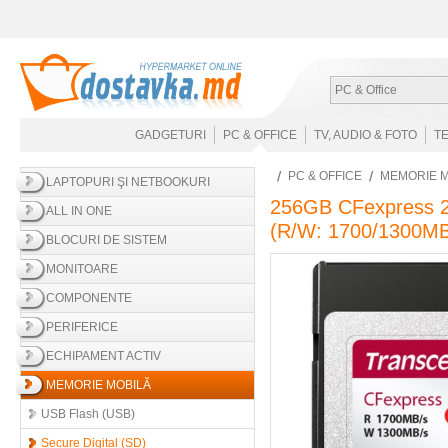
PC & Office
GADGETURI
PC & OFFICE
TV, AUDIO & FOTO
T
PC & OFFICE
MEMORIE M
LAPTOPURI ŞI NETBOOKURI
256GB CFexpress 2
ALL IN ONE
(R/W: 1700/1300MB
BLOCURI DE SISTEM
MONITOARE
COMPONENTE
PERIFERICE
ECHIPAMENT ACTIV
MEMORIE MOBILĂ
USB Flash (USB)
Secure Digital (SD)