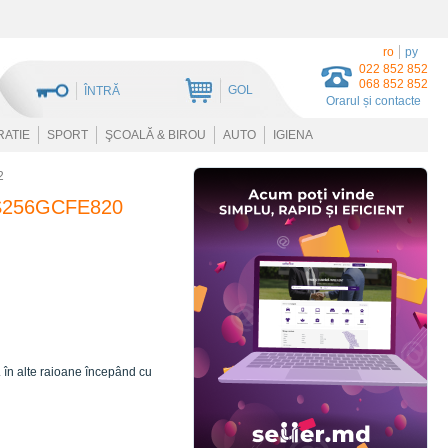
ro
ру
022 852 852
068 852 852
GOL
ÎNTRĂ
Orarul și contacte
RATIE
SPORT
ŞCOALĂ & BIROU
AUTO
IGIENA
2
 TS256GCFE820
L
în alte raioane începând cu