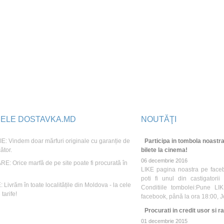
JELE DOSTAVKA.MD
NOUTĂŢI
: Vindem doar mărfuri originale cu garanție de
Participa in tombola noastra
ător.
bilete la cinema!
06 decembrie 2016
E: Orice marfă de pe site poate fi procurată în
LIKE pagina noastra pe face
poti fi unul din castigatori
Livrăm în toate localitățile din Moldova - la cele
Conditiile tombolei:Pune LI
tarife!
facebook, până la ora 18:00, 
Procurati in credit usor si ra
01 decembrie 2015