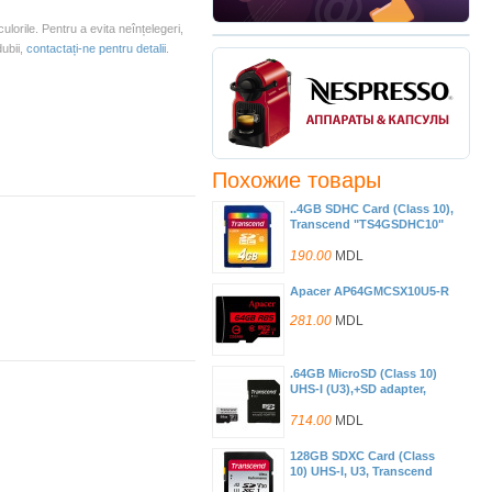
culorile. Pentru a evita neînțelegeri,
dubii,
contactați-ne pentru detalii
.
Похожие товары
..4GB SDHC Card (Class 10),
Transcend "TS4GSDHC10"
(R/W:20/11MB/s)
190.00
MDL
Apacer AP64GMCSX10U5-R
281.00
MDL
.64GB MicroSD (Class 10)
UHS-I (U3),+SD adapter,
Transcend
"TS64GUSD340S" (V30, A2,
714.00
MDL
R/W:160/80MB/s)
128GB SDXC Card (Class
10) UHS-I, U3, Transcend
340S TS128GSDC340S