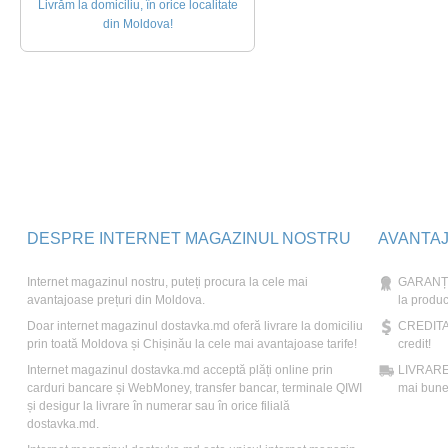
Livrăm la domiciliu, în orice localitate
din Moldova!
DESPRE INTERNET MAGAZINUL NOSTRU
AVANTA
Internet magazinul nostru, puteți procura la cele mai
GARANȚIE
avantajoase prețuri din Moldova.
la produc
Doar internet magazinul dostavka.md oferă livrare la domiciliu
CREDITAR
prin toată Moldova și Chișinău la cele mai avantajoase tarife!
credit!
Internet magazinul dostavka.md acceptă plăți online prin
LIVRARE: 
carduri bancare și WebMoney, transfer bancar, terminale QIWI
mai bune 
și desigur la livrare în numerar sau în orice filială
dostavka.md.