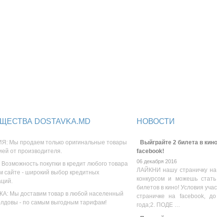
ЩЕСТВА DOSTAVKA.MD
НОВОСТИ
Я: Мы продаем только оригинальные товары
Выйграйте 2 билета в кино
ией от производителя.
facebook!
06 декабря 2016
 Возможность покупки в кредит любого товара
ЛАЙКНИ нашу страничку на
м сайте - широкий выбор кредитных
конкурсом и можешь стать
аций.
билетов в кино! Условия уча
А: Мы доставим товар в любой населенный
страничке на facebook, до
олдовы - по самым выгодным тарифам!
года;2. ПОДЕ …