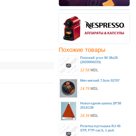
Похожие товары
Плоский угол 90 38x25
(2020000233)
12.58
MDL
Мяч мягкий 7.5cm 02707
14.78
MDL
Новогодняя шапка 28*38
201A138
18.34
MDL
Розетка-пустышка RJ-45
STP, FTP-cat.5, 1 jack