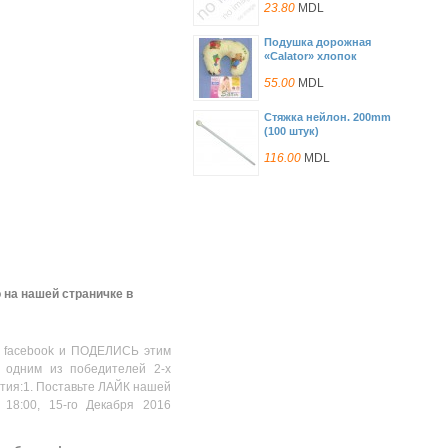
23.80
MDL
Подушка дорожная
«Calator» хлопок
55.00
MDL
Стяжка нейлон. 200mm
(100 штук)
116.00
MDL
Вышивка для отделки
184.00
MDL
Крепеж для монтажа в
стойку Intel® Server
 на нашей страничке в
Chassis SR2400
391.00
MDL
Apple iPod Universal Doc
 facebook и ПОДЕЛИСЬ этим
 одним из победителей 2-х
680.00
MDL
стия:1. Поставьте ЛАЙК нашей
 18:00, 15-го Декабря 2016
Подставка для ванночки
893.00
MDL