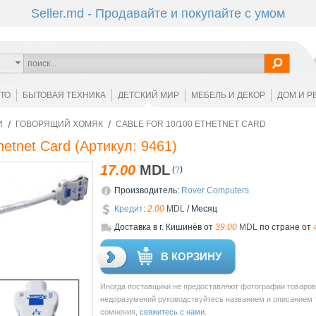
Seller.md - Продавайте и покупайте с умом
ОТО
БЫТОВАЯ ТЕХНИКА
ДЕТСКИЙ МИР
МЕБЕЛЬ И ДЕКОР
ДОМ И Р
И
ГОВОРЯЩИЙ ХОМЯК
CABLE FOR 10/100 ETHETNET CARD
hetnet Card
(Артикул:
9461
)
17.00
MDL
(
)
?
Производитель:
Rover Computers
Кредит
:
2.00
MDL
/ Месяц
Доставкa в г. Кишинёв от
39.00
MDL
по стране от
В КОРЗИНУ
Иногда поставщики не предоставляют фотографии товаров 
недоразумений руководствуйтесь названием и описанием то
сомнения,
свяжитесь с нами
.