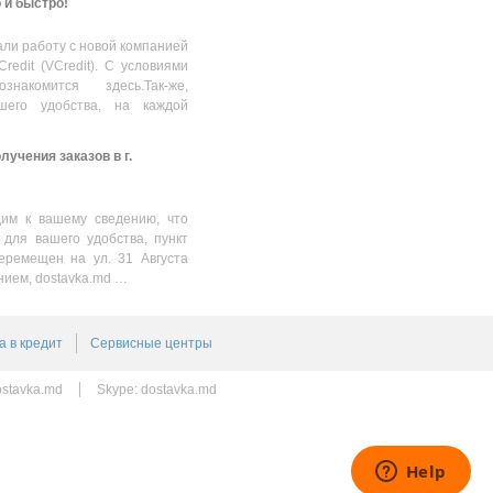
о и быстро!
ли работу с новой компанией
Credit (VCredit). С условиями
накомится здесь.Так-же,
шего удобства, на каждой
учения заказов в г.
им к вашему сведению, что
 для вашего удобства, пункт
еремещен на ул. 31 Августа
нием, dostavka.md …
а в кредит
Сервисные центры
stavka.md
Skype:
dostavka.md