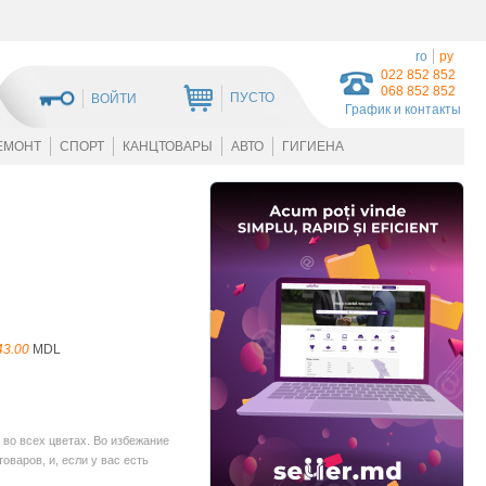
ro
ру
022 852 852
068 852 852
ПУСТО
ВОЙТИ
График и контакты
ЕМОНТ
СПОРТ
КАНЦТОВАРЫ
АВТО
ГИГИЕНА
43.00
MDL
во всех цветах. Во избежание
варов, и, если у вас есть