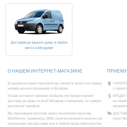
Доставим до вашего дома, в любое
место в Молдове!
О НАШЕМ ИНТЕРНЕТ-МАГАЗИНЕ
ПРИЕМУ
В нашем интернет магазине вы сможете купить по самым
ГАРАНТИ
низким ценам в Кишиневе и Молдове.
с гарант
Только интернет магазин dostavka.md предоставляет
КРЕДИТ:
доставку до дому по всей Молдове и Кишиневу, по самым
на наше
выгодным тарифам.
организ
Мы принимаем платежи через банковские карточки,
ДОСТАВК
WebMoney, терминалы QIWI, перечислением и конечно же
пункт М
наличными при доставке или в любом представительстве