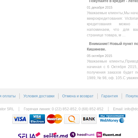
Покупайте в кредит - легк
01 декабря 2015
Уважаемые клиенты,Мы нача
микрокредитования: Victoria
кредитования можно оз
напоминаем, что для ва
странице товара, м …
Внимание! Новый пункт пол
Кишиневе.
05 октября 2015
Уважаемые клиенты,Привод
начиная с 6 Октября 2015,
получения заказов будет п
1989, № 98, оф. 105.С уваже
я оплаты
Условия доставки
Отмена и возврат
Гарантия
Покупк
ator SRL
Горячая линия: 0 (22) 852-852, 0 (68) 852-852
Email:
info@do