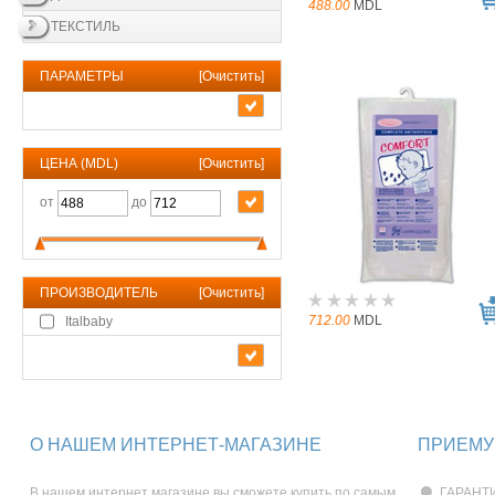
488.00
MDL
ТЕКСТИЛЬ
ПАРАМЕТРЫ
[
Очистить
]
ЦЕНА (MDL)
[
Очистить
]
от
до
ПРОИЗВОДИТЕЛЬ
[
Очистить
]
712.00
MDL
Italbaby
О НАШЕМ ИНТЕРНЕТ-МАГАЗИНЕ
ПРИЕМУ
В нашем интернет магазине вы сможете купить по самым
ГАРАНТИ