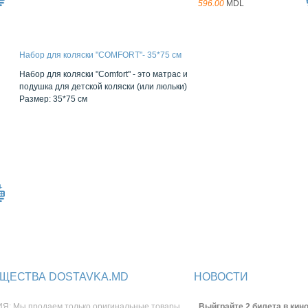
596.00
MDL
Набор для коляски "COMFORT"- 35*75 см
Набор для коляски "Comfort" - это матрас и
подушка для детской коляски (или люльки)
Размер: 35*75 см
ЩЕСТВА DOSTAVKA.MD
НОВОСТИ
Я: Мы продаем только оригинальные товары
Выйграйте 2 билета в кино