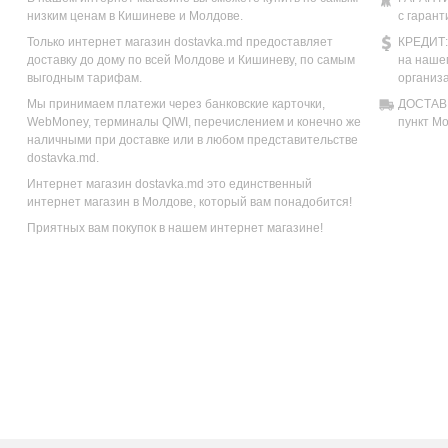
низким ценам в Кишиневе и Молдове.
с гарант
Только интернет магазин dostavka.md предоставляет
КРЕДИТ:
доставку до дому по всей Молдове и Кишиневу, по самым
на наше
выгодным тарифам.
организ
Мы принимаем платежи через банковские карточки,
ДОСТАВК
WebMoney, терминалы QIWI, перечислением и конечно же
пункт М
наличными при доставке или в любом представительстве
dostavka.md.
Интернет магазин dostavka.md это единственный
интернет магазин в Молдове, который вам понадобится!
Приятных вам покупок в нашем интернет магазине!