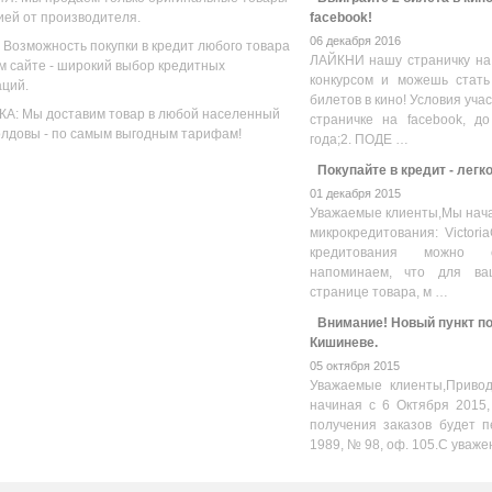
ией от производителя.
facebook!
06 декабря 2016
 Возможность покупки в кредит любого товара
ЛАЙКНИ нашу страничку на
м сайте - широкий выбор кредитных
конкурсом и можешь стать
аций.
билетов в кино! Условия уча
А: Мы доставим товар в любой населенный
страничке на facebook, до
олдовы - по самым выгодным тарифам!
года;2. ПОДЕ …
Покупайте в кредит - легк
01 декабря 2015
Уважаемые клиенты,Мы нача
микрокредитования: Victoria
кредитования можно оз
напоминаем, что для ва
странице товара, м …
Внимание! Новый пункт пол
Кишиневе.
05 октября 2015
Уважаемые клиенты,Привод
начиная с 6 Октября 2015,
получения заказов будет п
1989, № 98, оф. 105.С уваже