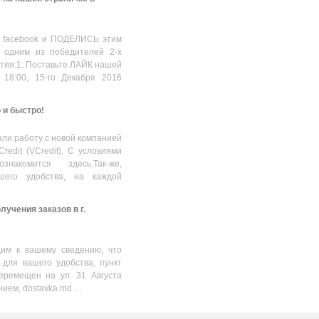
 facebook и ПОДЕЛИСЬ этим
 одним из победителей 2-х
стия:1. Поставьте ЛАЙК нашей
 18:00, 15-го Декабря 2016
о и быстро!
ли работу с новой компанией
Credit (VCredit). С условиями
накомится здесь.Так-же,
шего удобства, на каждой
учения заказов в г.
им к вашему сведению, что
 для вашего удобства, пункт
еремещен на ул. 31 Августа
нием, dostavka.md …