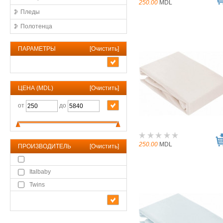
250.00
MDL
Пледы
Полотенца
ПАРАМЕТРЫ
[
Очистить
]
ЦЕНА (MDL)
[
Очистить
]
от
до
250.00
MDL
ПРОИЗВОДИТЕЛЬ
[
Очистить
]
Italbaby
Twins