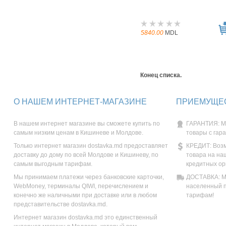
5840.00
MDL
Конец списка.
О НАШЕМ ИНТЕРНЕТ-МАГАЗИНЕ
ПРИЕМУЩЕС
В нашем интернет магазине вы сможете купить по
ГАРАНТИЯ: М
самым низким ценам в Кишиневе и Молдове.
товары с гар
Только интернет магазин dostavka.md предоставляет
КРЕДИТ: Возм
доставку до дому по всей Молдове и Кишиневу, по
товара на на
самым выгодным тарифам.
кредитных ор
Мы принимаем платежи через банковские карточки,
ДОСТАВКА: Мы
WebMoney, терминалы QIWI, перечислением и
населенный п
конечно же наличными при доставке или в любом
тарифам!
представительстве dostavka.md.
Интернет магазин dostavka.md это единственный