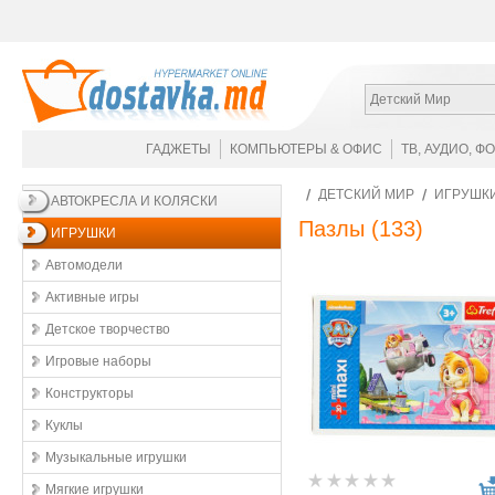
Детский Мир
ГАДЖЕТЫ
КОМПЬЮТЕРЫ & ОФИС
ТВ, АУДИО, Ф
ДЕТСКИЙ МИР
ИГРУШК
АВТОКРЕСЛА И КОЛЯСКИ
Пазлы
(133)
ИГРУШКИ
Автомодели
Активные игры
Детское творчество
Игровые наборы
Конструкторы
Куклы
Музыкальные игрушки
Мягкие игрушки