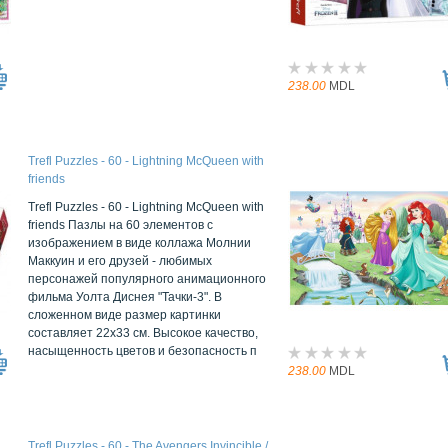
238.00
MDL
Trefl Puzzles - 60 - Lightning McQueen with
friends
Trefl Puzzles - 60 - Lightning McQueen with
friends Пазлы на 60 элементов с
изображением в виде коллажа Молнии
Маккуин и его друзей - любимых
персонажей популярного анимационного
фильма Уолта Диснея "Тачки-3". В
сложенном виде размер картинки
составляет 22х33 см. Высокое качество,
насыщенность цветов и безопасность п
238.00
MDL
Trefl Puzzles - 60 - The Avengers Invincible /