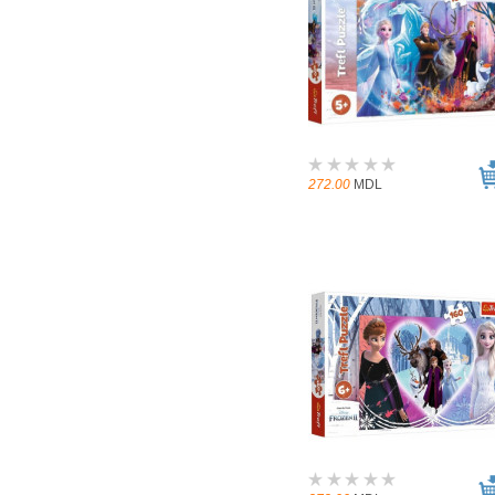
272.00
MDL