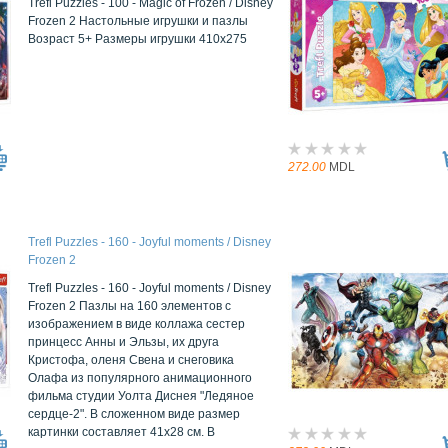
Trefl Puzzles - 100 - Magic of Frozen / Disney
Frozen 2 Настольные игрушки и пазлы
Возраст 5+ Размеры игрушки 410x275
272.00
MDL
Trefl Puzzles - 160 - Joyful moments / Disney
Frozen 2
Trefl Puzzles - 160 - Joyful moments / Disney
Frozen 2 Пазлы на 160 элементов с
изображением в виде коллажа сестер
принцесс Анны и Эльзы, их друга
Кристофа, оленя Свена и снеговика
Олафа из популярного анимационного
фильма студии Уолта Диснея "Ледяное
сердце-2". В сложенном виде размер
картинки составляет 41х28 см. В