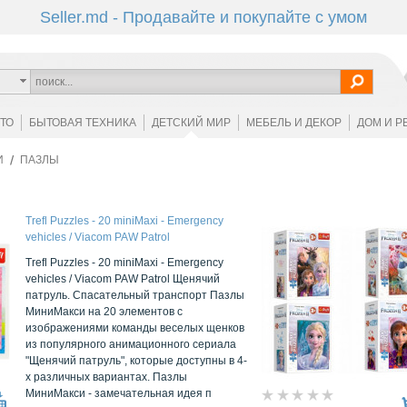
Seller.md - Продавайте и покупайте с умом
ОТО
БЫТОВАЯ ТЕХНИКА
ДЕТСКИЙ МИР
МЕБЕЛЬ И ДЕКОР
ДОМ И Р
И
ПАЗЛЫ
Trefl Puzzles - 20 miniMaxi - Emergency
vehicles / Viacom PAW Patrol
Trefl Puzzles - 20 miniMaxi - Emergency
vehicles / Viacom PAW Patrol Щенячий
патруль. Спасательный транспорт Пазлы
МиниМакси на 20 элементов с
изображениями команды веселых щенков
из популярного анимационного сериала
"Щенячий патруль", которые доступны в 4-
х различных вариантах. Пазлы
МиниМакси - замечательная идея п