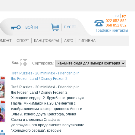
ro
ру
022 852 852
068 852 852
ПУСТО
ВОЙТИ
График и контакты
ЕМОНТ
СПОРТ
КАНЦТОВАРЫ
АВТО
ГИГИЕНА
Вид:
Сортировка:
Trefl Puzzles - 20 miniMaxi - Friendship in
the Frozen Land / Disney Frozen 2
Trefl Puzzles - 20 miniMaxi - Friendship in
the Frozen Land / Disney Frozen 2
Холодное сердце-2. Дружба в стране льда
Пазлы МиниМакси на 20 элементов с
изображениями сестер-принцесс Анны и
Эльзы, ихнего друга Кристофа, оленя
Свена и снеговика Олафа из
долгожданного продолжения популярного
"Холодного сердца", которые