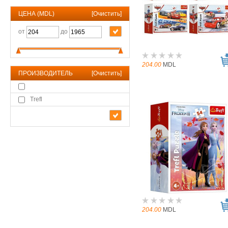
ЦЕНА (MDL)
[
Очистить
]
от
до
204.00
MDL
ПРОИЗВОДИТЕЛЬ
[
Очистить
]
Trefl
204.00
MDL