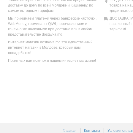
Только интернет магазин dostavka.md предоставляет
КРЕДИТ: Возм
доставку до дому по всей Молдове и Кишиневу, по
товара на на
самым выгодным тарифам.
кредитных ор
Мы принимаем платежи через банковские карточки,
ДОСТАВКА: Мы
WebMoney, терминалы QIWI, перечислением и
населенный п
конечно же наличными при доставке или в любом
тарифам!
представительстве dostavka.md.
Интернет магазин dostavka.md это единственный
интернет магазин в Молдове, который вам
понадобится!
Приятных вам покупок в нашем интернет магазине!
Главная
Контакты
Условия оплат