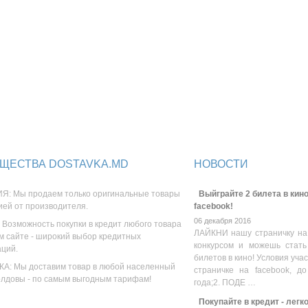
ЩЕСТВА DOSTAVKA.MD
НОВОСТИ
Я: Мы продаем только оригинальные товары
Выйграйте 2 билета в кино
ией от производителя.
facebook!
06 декабря 2016
 Возможность покупки в кредит любого товара
ЛАЙКНИ нашу страничку на
м сайте - широкий выбор кредитных
конкурсом и можешь стать
аций.
билетов в кино! Условия уча
А: Мы доставим товар в любой населенный
страничке на facebook, до
олдовы - по самым выгодным тарифам!
года;2. ПОДЕ …
Покупайте в кредит - легк