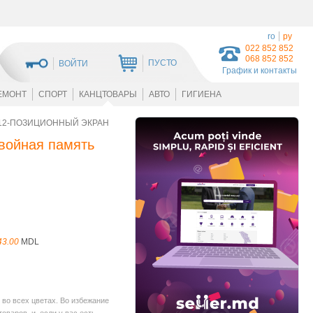
ro
ру
022 852 852
068 852 852
ПУСТО
ВОЙТИ
График и контакты
ЕМОНТ
СПОРТ
КАНЦТОВАРЫ
АВТО
ГИГИЕНА
 12-ПОЗИЦИОННЫЙ ЭКРАН
двойная память
43.00
MDL
во всех цветах. Во избежание