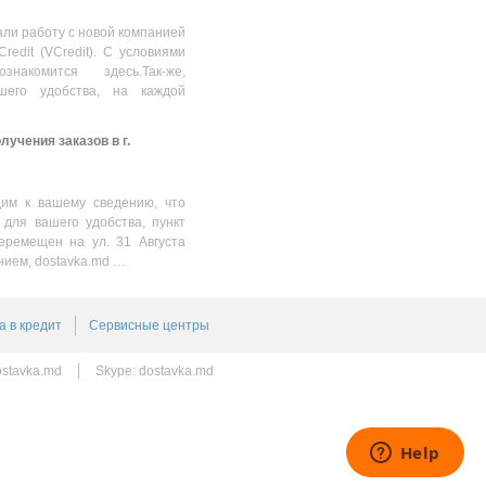
ли работу с новой компанией
Credit (VCredit). С условиями
накомится здесь.Так-же,
шего удобства, на каждой
учения заказов в г.
им к вашему сведению, что
 для вашего удобства, пункт
еремещен на ул. 31 Августа
нием, dostavka.md …
а в кредит
Сервисные центры
stavka.md
Skype:
dostavka.md