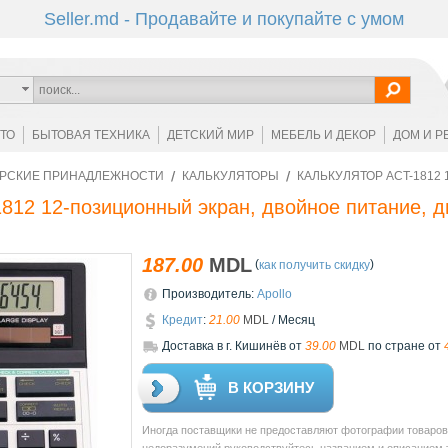
Seller.md - Продавайте и покупайте с умом
ОТО
БЫТОВАЯ ТЕХНИКА
ДЕТСКИЙ МИР
МЕБЕЛЬ И ДЕКОР
ДОМ И Р
РСКИЕ ПРИНАДЛЕЖНОСТИ
КАЛЬКУЛЯТОРЫ
КАЛЬКУЛЯТОР ACT-1812
812 12-позиционный экран, двойное питание, 
187.00
MDL
(
)
как получить скидку
Производитель:
Apollo
Кредит
:
21.00
MDL
/ Месяц
Доставкa в г. Кишинёв от
39.00
MDL
по стране от
В КОРЗИНУ
Иногда поставщики не предоставляют фотографии товаров 