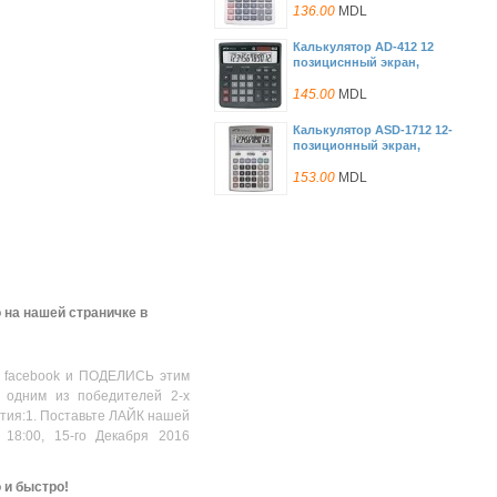
136.00
MDL
Калькулятор AD-412 12
позициснный экран,
двойное питание ,
двойная память
145.00
MDL
Калькулятор ASD-1712 12-
позиционный экран,
двойное питание, двойная
память
153.00
MDL
Калькулятор ASD-1812 12-
позиционный экран,
двойное питание, двойная
память
162.00
MDL
Калькулятор ASD-1612 12-
 на нашей страничке в
позиционный экран,
двойное питание, двойная
память
170.00
MDL
 facebook и ПОДЕЛИСЬ этим
Calculator Canon LS-123K
 одним из победителей 2-х
PK, 12 digit, Pink
стия:1. Поставьте ЛАЙК нашей
374.00
MDL
 18:00, 15-го Декабря 2016
о и быстро!