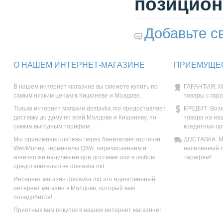
позицион
Добавьте с
О НАШЕМ ИНТЕРНЕТ-МАГАЗИНЕ
ПРИЕМУЩЕС
В нашем интернет магазине вы сможете купить по
ГАРАНТИЯ: М
самым низким ценам в Кишиневе и Молдове.
товары с гар
Только интернет магазин dostavka.md предоставляет
КРЕДИТ: Возм
доставку до дому по всей Молдове и Кишиневу, по
товара на на
самым выгодным тарифам.
кредитных ор
Мы принимаем платежи через банковские карточки,
ДОСТАВКА: Мы
WebMoney, терминалы QIWI, перечислением и
населенный п
конечно же наличными при доставке или в любом
тарифам!
представительстве dostavka.md.
Интернет магазин dostavka.md это единственный
интернет магазин в Молдове, который вам
понадобится!
Приятных вам покупок в нашем интернет магазине!