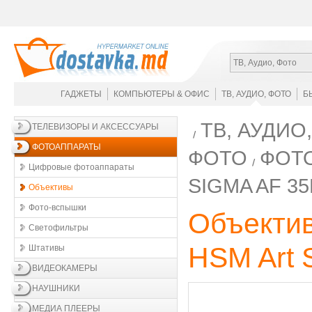
ТВ, Аудио, Фото
ГАДЖЕТЫ
КОМПЬЮТЕРЫ & ОФИС
ТВ, АУДИО, ФОТО
Б
ТВ, АУДИО,
ТЕЛЕВИЗОРЫ И АКСЕССУАРЫ
ФОТОАППАРАТЫ
ФОТО
ФОТ
Цифровые фотоаппараты
SIGMA AF 35
Объективы
Фото-вспышки
Объектив
Светофильтры
HSM Art 
Штативы
ВИДЕОКАМЕРЫ
НАУШНИКИ
МЕДИА ПЛЕЕРЫ