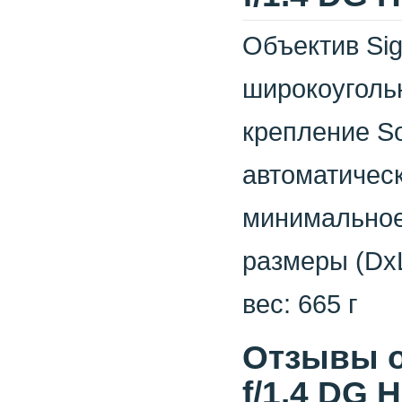
Объектив Sig
широкоуголь
крепление S
автоматичес
минимальное
размеры (DхL
вес: 665 г
Отзывы о
f/1.4 DG 