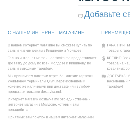
Добавьте с
О НАШЕМ ИНТЕРНЕТ-МАГАЗИНЕ
ПРИЕМУЩЕС
В нашем интернет магазине вы сможете купить по
ГАРАНТИЯ: М
самым низким ценам в Кишиневе и Молдове.
товары с гар
Только интернет магазин dostavka.md предоставляет
КРЕДИТ: Возм
доставку до дому по всей Молдове и Кишиневу, по
товара на на
самым выгодным тарифам.
кредитных ор
Мы принимаем платежи через банковские карточки,
ДОСТАВКА: Мы
WebMoney, терминалы QIWI, перечислением и
населенный п
конечно же наличными при доставке или в любом
тарифам!
представительстве dostavka.md.
Интернет магазин dostavka.md это единственный
интернет магазин в Молдове, который вам
понадобится!
Приятных вам покупок в нашем интернет магазине!