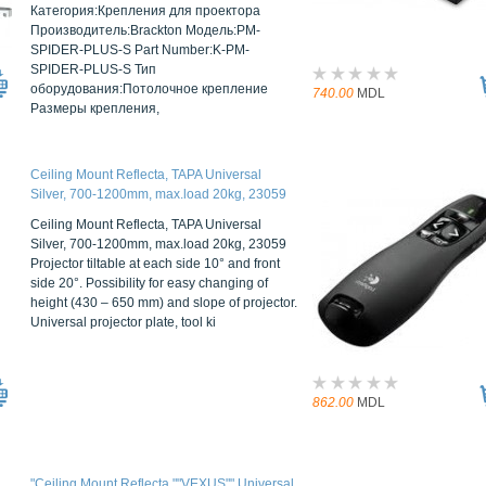
Категория:Крепления для проектора
Производитель:Brackton Модель:PM-
SPIDER-PLUS-S Part Number:K-PM-
SPIDER-PLUS-S Тип
оборудования:Потолочное крепление
740.00
MDL
Размеры крепления,
Ceiling Mount Reflecta, TAPA Universal
Silver, 700-1200mm, max.load 20kg, 23059
Ceiling Mount Reflecta, TAPA Universal
Silver, 700-1200mm, max.load 20kg, 23059
Projector tiltable at each side 10° and front
side 20°. Possibility for easy changing of
height (430 – 650 mm) and slope of projector.
Universal projector plate, tool ki
862.00
MDL
"Ceiling Mount Reflecta ""VEXUS"" Universal