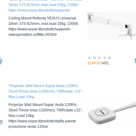
Silver, 575-825mm, max.load 20kg, 23066 -
https://www.sopar.it/prodotto/supporto-
videoproiettori-soffitto-20354/"
Ceiling Mount Reflecta VEXUS Universal
Silver, 575-825mm, max.load 20kg, 23066
https://www.sopar.it/prodotto/supporto-
videoproiettori-soffitto-20354/
1194.00
MDL
"Projector Wall Mount Sopar Vesta 120RA,
Short-Throw (max.1200mm), Tilt/Rotate ±15°,
Max.Load 10kg -
https://www.sopar.it/prodotto/staffa-parete-
Projector Wall Mount Sopar Vesta 120RA,
proiezione-vesta-120ra/"
Short-Throw (max.1200mm), Tilt/Rotate ±15°,
Max.Load 10kg
https://www.sopar.it/prodotto/staffa-parete-
proiezione-vesta-120ra/