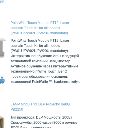
PointWrite Touch Module PT12, Laser
courtain Touch Kit for all models
(PW01U/PW02U/PW20U mandatory)
PointWrite Touch Module PT12, Laser
courtain Touch Kit for all models
(PW01U/PW02U/PW20U mandatory)
Интерактивное обучение Игры с ведущей
технологией компании BenQ Фостер
Активное обучение через интерактивные
технологии-PointWrite Touch, BenQ
проекторы образования оснащены
технологией PointWrite ™, tranforms любую
LAMP Module for DLP Projector BenQ
PB2250
Тип проектора: DLP Мощность: 200Вт
Срок службы: 2000 часов (3000 в режиме
ECO) Лампа совместима с