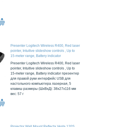
Presenter Logitech Wireless R400, Red laser
pointer, Intuitive slideshow controls , Up to
15-meter range, Battery indicator
Presenter Logitech Wireless R400, Red laser
pointer, Intuitive slideshow controls , Up to
15-meter range, Battery indicator презентер
для правой руки интерфейс USB для
настольного компьютера лазерная, 5
клавиш размеры (ШxВxД): 38x27x116 мм
вес: 57 г
Projector Wall Mount Reflecta Vesta 120S,