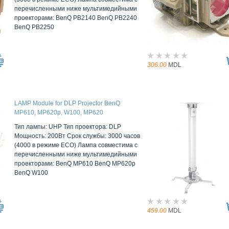
перечисленными ниже мультимедийными
проекторами: BenQ PB2140 BenQ PB2240
BenQ PB2250
306.00
MDL
LAMP Module for DLP Projector BenQ
MP610, MP620p, W100, MP620
Тип лампы: UHP Тип проектора: DLP
Мощность: 200Вт Срок службы: 3000 часов
(4000 в режиме ECO) Лампа совместима с
перечисленными ниже мультимедийными
проекторами: BenQ MP610 BenQ MP620p
BenQ W100
459.00
MDL