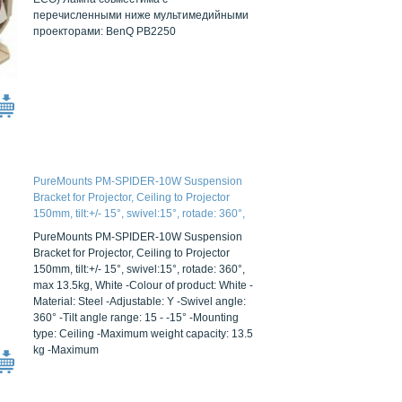
перечисленными ниже мультимедийными
проекторами: BenQ PB2250
PureMounts PM-SPIDER-10W Suspension
Bracket for Projector, Ceiling to Projector
150mm, tilt:+/- 15°, swivel:15°, rotade: 360°,
max 13.5kg, White
PureMounts PM-SPIDER-10W Suspension
Bracket for Projector, Ceiling to Projector
150mm, tilt:+/- 15°, swivel:15°, rotade: 360°,
max 13.5kg, White -Colour of product: White -
Material: Steel -Adjustable: Y -Swivel angle:
360° -Tilt angle range: 15 - -15° -Mounting
type: Ceiling -Maximum weight capacity: 13.5
kg -Maximum