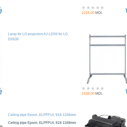
1216.00
MDL
Lamp for LG projectors AJ-LDX6 for LG
DX630
1638.00
MDL
Ceiling pipe Epson, ELPFP14, 918-1168mm
Ceiling pipe Epson, ELPFP14, 918-1168mm