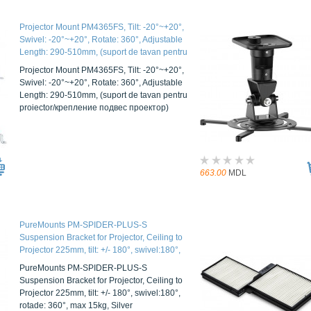
Projector Mount PM4365FS, Tilt: -20°~+20°,
Swivel: -20°~+20°, Rotate: 360°, Adjustable
Length: 290-510mm, (suport de tavan pentru
proiector/крепление подвес проектор)
Projector Mount PM4365FS, Tilt: -20°~+20°,
Swivel: -20°~+20°, Rotate: 360°, Adjustable
Length: 290-510mm, (suport de tavan pentru
proiector/крепление подвес проектор)
663.00
MDL
PureMounts PM-SPIDER-PLUS-S
Suspension Bracket for Projector, Ceiling to
Projector 225mm, tilt: +/- 180°, swivel:180°,
rotade: 360°, max 15kg, Silver
PureMounts PM-SPIDER-PLUS-S
Suspension Bracket for Projector, Ceiling to
Projector 225mm, tilt: +/- 180°, swivel:180°,
rotade: 360°, max 15kg, Silver