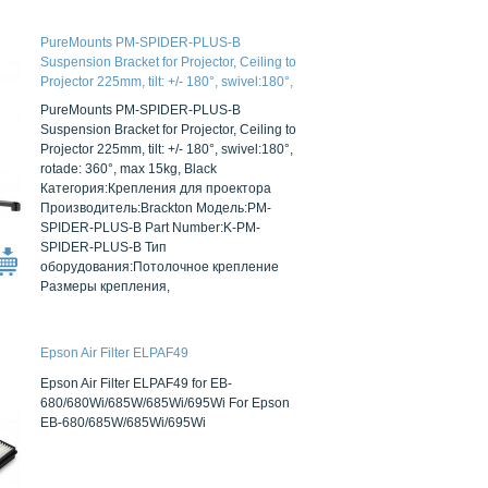
PureMounts PM-SPIDER-PLUS-B
Suspension Bracket for Projector, Ceiling to
Projector 225mm, tilt: +/- 180°, swivel:180°,
rotade: 360°, max 15kg, Black
PureMounts PM-SPIDER-PLUS-B
Suspension Bracket for Projector, Ceiling to
Projector 225mm, tilt: +/- 180°, swivel:180°,
rotade: 360°, max 15kg, Black
Категория:Крепления для проектора
Производитель:Brackton Модель:PM-
SPIDER-PLUS-B Part Number:K-PM-
SPIDER-PLUS-B Тип
оборудования:Потолочное крепление
Размеры крепления,
Epson Air Filter ELPAF49
Epson Air Filter ELPAF49 for EB-
680/680Wi/685W/685Wi/695Wi For Epson
EB-680/685W/685Wi/695Wi