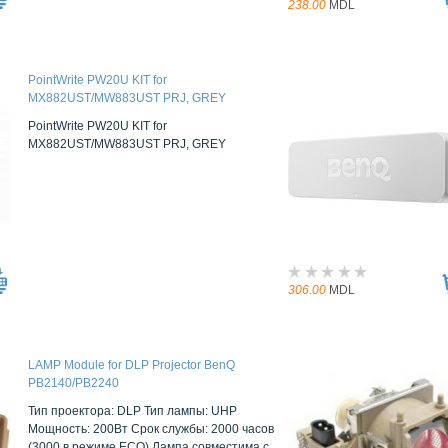
238.00
MDL
PointWrite PW20U KIT for
MX882UST/MW883UST PRJ, GREY
PointWrite PW20U KIT for
MX882UST/MW883UST PRJ, GREY
306.00
MDL
LAMP Module for DLP Projector BenQ
PB2140/PB2240
Тип проектора: DLP Тип лампы: UHP
Мощность: 200Вт Срок службы: 2000 часов
(3000 в режиме ECO) Лампа совместима с