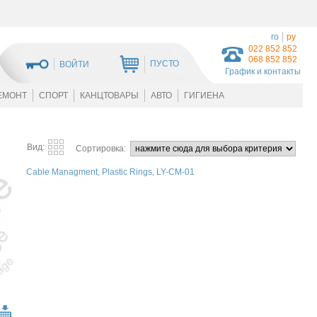
ro
ру
022 852 852
068 852 852
ПУСТО
ВОЙТИ
График и контакты
ЕМОНТ
СПОРТ
КАНЦТОВАРЫ
АВТО
ГИГИЕНА
Вид:
Сортировка:
Cable Managment, Plastic Rings, LY-CM-01